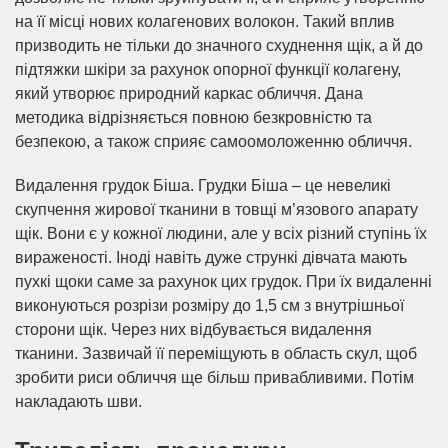
на її місці нових колагенових волокон. Такий вплив
призводить не тільки до значного схуднення щік, а й до
підтяжки шкіри за рахунок опорної функції колагену,
який утворює природний каркас обличчя. Дана
методика відрізняється повною безкровністю та
безпекою, а також сприяє самоомоложенню обличчя.
Видалення грудок Біша. Грудки Біша – це невеликі
скупчення жирової тканини в товщі м’язового апарату
щік. Вони є у кожної людини, але у всіх різний ступінь їх
вираженості. Іноді навіть дуже стрункі дівчата мають
пухкі щоки саме за рахунок цих грудок. При їх видаленні
виконуються розрізи розміру до 1,5 см з внутрішньої
сторони щік. Через них відбувається видалення
тканини. Зазвичай її переміщують в область скул, щоб
зробити риси обличчя ще більш привабливими. Потім
накладають шви.