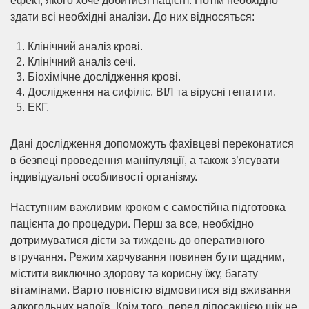
ефект, якого хоче добитися пацієнт. Потім необхідно
здати всі необхідні аналізи. До них відносяться:
Клінічний аналіз крові.
Клінічний аналіз сечі.
Біохімічне дослідження крові.
Дослідження на сифіліс, ВІЛ та вірусні гепатити.
ЕКГ.
Дані дослідження допоможуть фахівцеві переконатися
в безпеці проведення маніпуляції, а також з’ясувати
індивідуальні особливості організму.
Наступним важливим кроком є самостійна підготовка
пацієнта до процедури. Перш за все, необхідно
дотримуватися дієти за тиждень до оперативного
втручання. Режим харчування повинен бути щадним,
містити виключно здорову та корисну їжу, багату
вітамінами. Варто повністю відмовитися від вживання
алкогольних напоїв. Крім того, перед ліпосакцією щік не