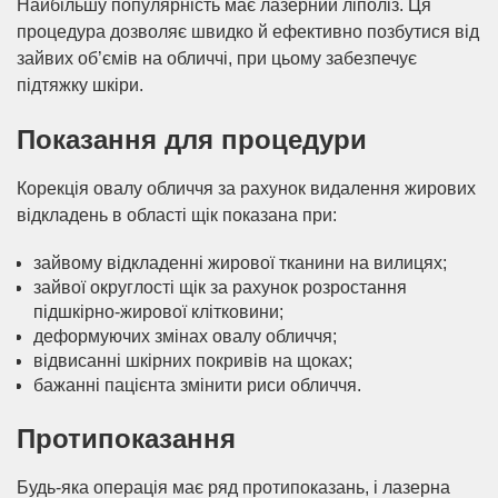
Найбільшу популярність має лазерний ліполіз. Ця
процедура дозволяє швидко й ефективно позбутися від
зайвих об’ємів на обличчі, при цьому забезпечує
підтяжку шкіри.
Показання для процедури
Корекція овалу обличчя за рахунок видалення жирових
відкладень в області щік показана при:
зайвому відкладенні жирової тканини на вилицях;
зайвої округлості щік за рахунок розростання
підшкірно-жирової клітковини;
деформуючих змінах овалу обличчя;
відвисанні шкірних покривів на щоках;
бажанні пацієнта змінити риси обличчя.
Протипоказання
Будь-яка операція має ряд протипоказань, і лазерна