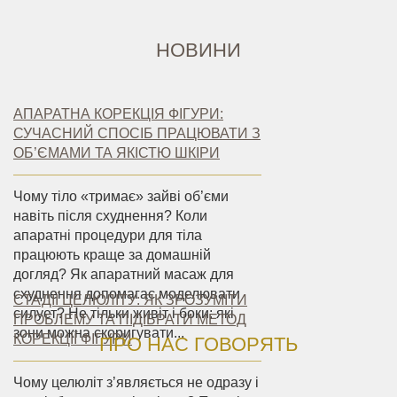
НОВИНИ
АПАРАТНА КОРЕКЦІЯ ФІГУРИ:
СУЧАСНИЙ СПОСІБ ПРАЦЮВАТИ З
ОБ’ЄМАМИ ТА ЯКІСТЮ ШКІРИ
Чому тіло «тримає» зайві об’єми
навіть після схуднення? Коли
апаратні процедури для тіла
працюють краще за домашній
догляд? Як апаратний масаж для
схуднення допомагає моделювати
СТАДІЇ ЦЕЛЮЛІТУ: ЯК ЗРОЗУМІТИ
силует? Не тільки живіт і боки: які
ПРОБЛЕМУ ТА ПІДІБРАТИ МЕТОД
зони можна скоригувати...
КОРЕКЦІЇ ФІГУРИ
ПРО НАС ГОВОРЯТЬ
Чому целюліт з’являється не одразу і