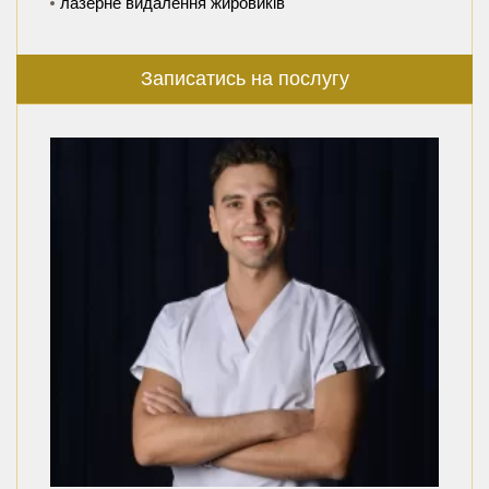
лазерне видалення жировиків
Записатись на послугу