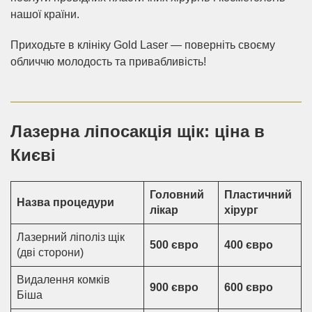
нашої країни.
Приходьте в клініку Gold Laser — поверніть своєму
обличчю молодость та привабливість!
Лазерна ліпосакція щік: ціна в
Києві
Головний
Пластичний
Назва процедури
лікар
хірург
Лазерний ліполіз щік
500 євро
400 євро
(дві сторони)
Видалення комків
900 євро
600 євро
Біша