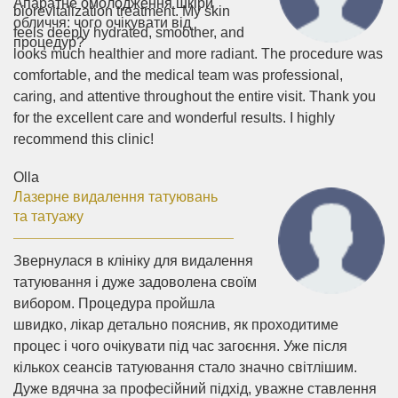
Апаратне омолодження шкіри
biorevitalization treatment. My skin
обличчя: чого очікувати від
feels deeply hydrated, smoother, and
процедур?
looks much healthier and more radiant. The procedure was
comfortable, and the medical team was professional,
caring, and attentive throughout the entire visit. Thank you
for the excellent care and wonderful results. I highly
recommend this clinic!
Olla
Лазерне видалення татуювань
та татуажу
Звернулася в клініку для видалення
татуювання і дуже задоволена своїм
вибором. Процедура пройшла
швидко, лікар детально пояснив, як проходитиме
процес і чого очікувати під час загоєння. Уже після
кількох сеансів татуювання стало значно світлішим.
Дуже вдячна за професійний підхід, уважне ставлення