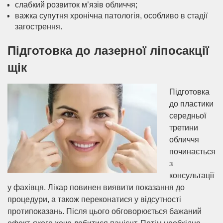
слабкий розвиток м’язів обличчя;
важка супутня хронічна патологія, особливо в cтадії
загострення.
Підготовка до лазерної ліпосакції
щік
Підготовка
до пластики
середньої
третини
обличчя
починається
з
консультації
у фахівця. Лікар повинен виявити показання до
процедури, а також переконатися у відсутності
протипоказань. Після цього обговорюється бажаний