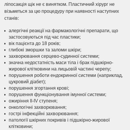
ліпосакція щік не є винятком. Пластичний хірург не
візьметься за цю процедуру при наявності наступних
станів:
алергічні реакції на фармакологічні препарати, що
застосовуються під час пластики;
вік пацієнта до 18 років;
глибокі зморшки та заломи шкіри;
захворювання серцево-судинної системи;
значна недостатність маси тіла і брак підшкірно-
жирової клітковини на лицьовій частині черепу;
порушення роботи ендокринної системи (наприклад,
цукровий діабет);
порушення згортання крові;
порушення функціонування імунної системи;
ожиріння II-IV ступеня;
онкологічні захворювання;
гострі інфекційні захворювання;
патології шкірних покривів і підшкірно-жирової
клітковини;