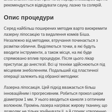
рекомендується відвідувати сауну, лазню та солярій.
Опис процедури
Серед найбільш поширених методик варто виокремити
лазерну ліпосакцію та видалення комків Біша.
Незалежно від методики, втручання починається з
розмітки обличчя. Виділяються точки, в які будуть
вводити інструменти, а також місця, на які буде
спрямовано вплив процедури. Після цього лікар
приступає до анестезії. Всі ці техніки здійснюються під
місцевим знеболенням. Подальший хід пластичної
операції залежить від обраної методики:
Лазерна ліпосакція. Цей підхід вважається більш
інноваційним і прогресивним. Робиться прокол шкіри
діаметром 1 мм. У нього вводиться канюля з оптичним
волокном. Промінь лазера нагріває жирову тканину, що
дозволяє не тільки зруйнувати її, а й сприяє утворенню