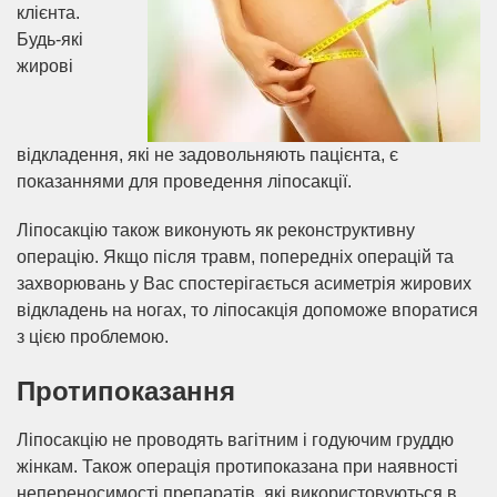
клієнта.
Будь-які
жирові
відкладення, які не задовольняють пацієнта, є
показаннями для проведення ліпосакції.
Ліпосакцію також виконують як реконструктивну
операцію. Якщо після травм, попередніх операцій та
захворювань у Вас спостерігається асиметрія жирових
відкладень на ногах, то ліпосакція допоможе впоратися
з цією проблемою.
Протипоказання
Ліпосакцію не проводять вагітним і годуючим груддю
жінкам. Також операція протипоказана при наявності
непереносимості препаратів, які використовуються в