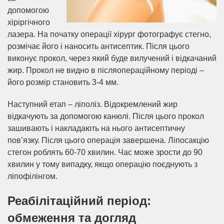
допомогою
хіріргічного
лазера. На початку операції хірург фотографує стегно,
розмічає його і наносить антисептик. Після цього
виконує прокол, через який буде вилучений і відкачаний
жир. Прокол не видно в післяопераційному періоді –
його розмір становить 3-4 мм.
Наступний етап – ліполіз. Відокремлений жир
відкачують за допомогою канюлі. Після цього прокол
зашивають і накладають на нього антисептичну
пов’язку. Після цього операція завершена. Ліпосакцію
стегон роблять 60-70 хвилин. Час може зрости до 90
хвилин у тому випадку, якщо операцію поєднують з
ліпофілінгом.
Реабілітаційний період:
обмеження та догляд