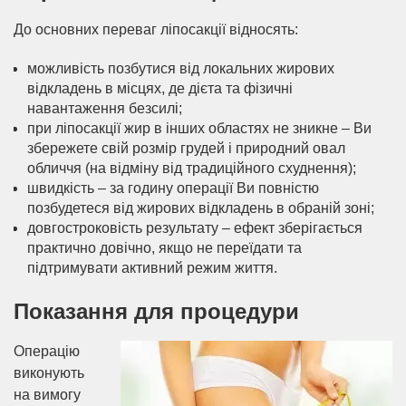
До основних переваг ліпосакції відносять:
можливість позбутися від локальних жирових
відкладень в місцях, де дієта та фізичні
навантаження безсилі;
при ліпосакції жир в інших областях не зникне – Ви
збережете свій розмір грудей і природний овал
обличчя (на відміну від традиційного схуднення);
швидкість – за годину операції Ви повністю
позбудетеся від жирових відкладень в обраній зоні;
довгостроковість результату – ефект зберігається
практично довічно, якщо не переїдати та
підтримувати активний режим життя.
Показання для процедури
Операцію
виконують
на вимогу