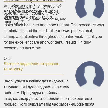
Ефективна апаратна косметологія:
як вибрати потрібну процедуру?
I’m very pleased with my skin
Апаратне омолодження шкіри
biorevitalization treatment. My skin
обличчя: чого очікувати від
feels deeply hydrated, smoother, and
процедур?
looks much healthier and more radiant. The procedure was
comfortable, and the medical team was professional,
caring, and attentive throughout the entire visit. Thank you
for the excellent care and wonderful results. I highly
recommend this clinic!
Olla
Лазерне видалення татуювань
та татуажу
Звернулася в клініку для видалення
татуювання і дуже задоволена своїм
вибором. Процедура пройшла
швидко, лікар детально пояснив, як проходитиме
процес і чого очікувати під час загоєння. Уже після