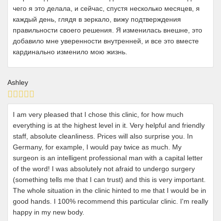
чего я это делала, и сейчас, спустя несколько месяцев, я
каждый день, глядя в зеркало, вижу подтверждения
правильности своего решения. Я изменилась внешне, это
добавило мне уверенности внутренней, и все это вместе
кардинально изменило мою жизнь.
Ashley
I am very pleased that I chose this clinic, for how much
everything is at the highest level in it. Very helpful and friendly
staff, absolute cleanliness. Prices will also surprise you. In
Germany, for example, I would pay twice as much. My
surgeon is an intelligent professional man with a capital letter
of the word! I was absolutely not afraid to undergo surgery
(something tells me that I can trust) and this is very important.
The whole situation in the clinic hinted to me that I would be in
good hands. I 100% recommend this particular clinic. I'm really
happy in my new body.