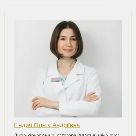
Гіндич Ольга Андріївна
Лікар-хірург вищої категорії, пластичний хірург.