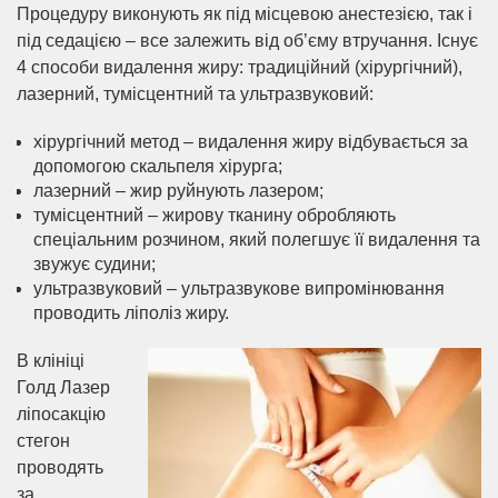
Процедуру виконують як під місцевою анестезією, так і
під седацією – все залежить від об’єму втручання. Існує
4 способи видалення жиру: традиційний (хірургічний),
лазерний, тумісцентний та ультразвуковий:
хірургічний метод – видалення жиру відбувається за
допомогою скальпеля хірурга;
лазерний – жир руйнують лазером;
тумісцентний – жирову тканину обробляють
спеціальним розчином, який полегшує її видалення та
звужує судини;
ультразвуковий – ультразвукове випромінювання
проводить ліполіз жиру.
В клініці
Голд Лазер
ліпосакцію
стегон
проводять
за