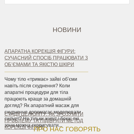
НОВИНИ
АПАРАТНА КОРЕКЦІЯ ФІГУРИ:
СУЧАСНИЙ СПОСІБ ПРАЦЮВАТИ З
ОБ’ЄМАМИ ТА ЯКІСТЮ ШКІРИ
Чому тіло «тримає» зайві об’єми
навіть після схуднення? Коли
апаратні процедури для тіла
працюють краще за домашній
догляд? Як апаратний масаж для
схуднення допомагає моделювати
СТАДІЇ ЦЕЛЮЛІТУ: ЯК ЗРОЗУМІТИ
силует? Не тільки живіт і боки: які
ПРОБЛЕМУ ТА ПІДІБРАТИ МЕТОД
зони можна скоригувати...
КОРЕКЦІЇ ФІГУРИ
ПРО НАС ГОВОРЯТЬ