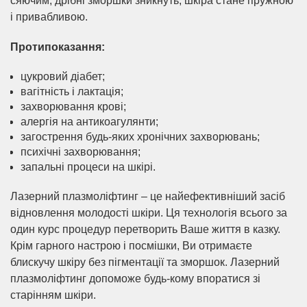
сяючим, дрібні зморшки зникнуть, шкіра стане пружною
і привабливою.
Протипоказання:
цукровий діабет;
вагітність і лактація;
захворювання крові;
алергія на антикоагулянти;
загострення будь-яких хронічних захворювань;
психічні захворювання;
запальні процеси на шкірі.
Лазерний плазмоліфтинг – це найефективніший засіб
відновлення молодості шкіри. Ця технологія всього за
один курс процедур перетворить Ваше життя в казку.
Крім гарного настрою і посмішки, Ви отримаєте
блискучу шкіру без пігментації та зморшок. Лазерний
плазмоліфтинг допоможе будь-кому впоратися зі
старінням шкіри.