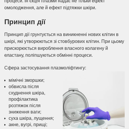
процеси. Ін’єкція плазми надає не тільки ефект
омолодження, але й ефект підтяжки шкіри.
Принцип дії
Принцип дії грунтується на виникненні нових клітин в
шкірі, які утворюються зі стовбурових клітин. При цьому
прискорюється вироблення власного колагену й
еластану, поліпшуються обмінні процеси.
Сфера застосування плазмоліфтингу:
мімічні зморшки;
обвисла після
схуднення шкіра,
профілактика
розтяжок після
зниження ваги;
суха шкіра, лущення;
акне, вугрі, прищі;