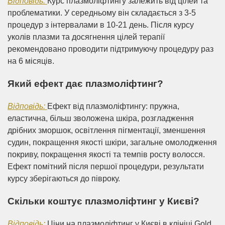
Відповідь:
Курс плазмоліфтингу залежить від цілей та
проблематики. У середньому він складається з 3-5
процедур з інтервалами в 10-21 день. Після курсу
уколів плазми та досягнення цілей терапії
рекомендовано проводити підтримуючу процедуру раз
на 6 місяців.
Який ефект дає плазмоліфтинг?
Відповідь:
Ефект від плазмоліфтингу: пружна,
еластична, більш зволожена шкіра, розгладження
дрібних зморшок, освітлення пігментації, зменшення
судин, покращення якості шкіри, загальне омолодження
покриву, покращення якості та темпів росту волосся.
Ефект помітний після першої процедури, результати
курсу зберігаються до півроку.
Скільки коштує плазмоліфтинг у Києві?
Відповідь:
Ціни на плазмоліфтинг у Києві в клініці Gold