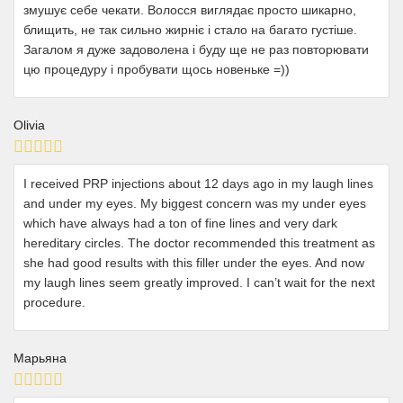
змушує себе чекати. Волосся виглядає просто шикарно,
блищить, не так сильно жирніє і стало на багато густіше.
Загалом я дуже задоволена і буду ще не раз повторювати
цю процедуру і пробувати щось новеньке =))
Olivia
I received PRP injections about 12 days ago in my laugh lines
and under my eyes. My biggest concern was my under eyes
which have always had a ton of fine lines and very dark
hereditary circles. The doctor recommended this treatment as
she had good results with this filler under the eyes. And now
my laugh lines seem greatly improved. I can’t wait for the next
procedure.
Марьяна