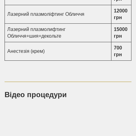
12000
Лазерний плазмоліфтинг Обличчя
грн
Лазерний плазмолифтинг
15000
Обличчя+шия+декольте
грн
700
Анестезія (крем)
грн
Відео процедури