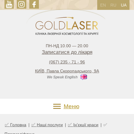
EN
RU
UA
ПН-НД 10.00 — 20.00
Записатися до лікаря
(067) 235 - 71 - 96
КИЇВ, Павла Скоропадського, 9А
We Speak English
Меню
✅
✅
✅
Головна
|
Наші послуги
|
Ін'єкції краси
|
✅