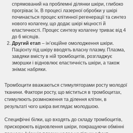
спрямований на проблемні ділянки шкіри, глибоко
прогріває їх. В процесі лазерної обробки у шкірі
починається процес клітинної регенерації та синтез
нового колагену, що додає шкірі міцності й
еластичності. Процес синтезу колагену триває від 4
до 6 місяців.
Другий етап
– ін’єкційне омолодження шкіри.
Пацієнту під шкіру вводять власну плазму. Плазма,
завдяки вмісту в ній тромбоцитів, розгладжує
зморшки і відновлює еластичність шкіри, а також
знімає набряки.
Тромбоцити вважаються стимуляторами росту молодої
тканини. Фактори росту, що міститься в тромбоцитах,
стимулюють розмноження та ділення клітин, в
результаті чого шкіра виглядає молодшою.
Специфічні білки, що входять до складу тромбоцитів,
прискорюють відновлення шкіри, покращуючи обмінні