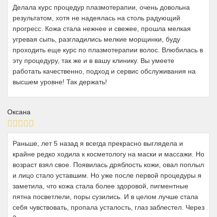
Делала курс процедур плазмотерапии, очень довольна
результатом, хотя не надеялась на столь радующий
прогресс. Кожа стала нежнее и свежее, прошла мелкая
угревая сыпь, разгладились мелкие морщинки, буду
проходить еще курс по плазмотерапии волос. Влюбилась в
эту процедуру, так же и в вашу клинику. Вы умеете
работать качественно, подход и сервис обслуживания на
высшем уровне! Так держать!
Оксана
Раньше, лет 5 назад я всегда прекрасно выглядела и
крайне редко ходила к косметологу на маски и массажи. Но
возраст взял свое. Появилась дряблость кожи, овал поплыл
и лицо стало уставшим. Но уже после первой процедуры я
заметила, что кожа стала более здоровой, пигментные
пятна посветлели, поры сузились. И в целом лучше стала
себя чувствовать, пропала усталость, глаз заблестел. Через