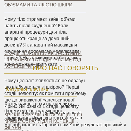
ОБ’ЄМАМИ ТА ЯКІСТЮ ШКІРИ
Чому тіло «тримає» зайві об’єми
навіть після схуднення? Коли
апаратні процедури для тіла
працюють краще за домашній
догляд? Як апаратний масаж для
схуднення допомагає моделювати
СТАДІЇ ЦЕЛЮЛІТУ: ЯК ЗРОЗУМІТИ
силует? Не тільки живіт і боки: які
ПРОБЛЕМУ ТА ПІДІБРАТИ МЕТОД
зони можна скоригувати...
КОРЕКЦІЇ ФІГУРИ
ПРО НАС ГОВОРЯТЬ
Чому целюліт з’являється не одразу і
що відбувається зі шкірою? Перші
Контурная пластика
стадії целюліту: як помітити проблему
ще до вираженої «апельсинової
Хотіла лише трохи підкреслити
кірки» Які ознаки 1 стадії целюліту
форму губ, без надмірного
часто ігнорують? Целюліт на ногах:
КРІОЛІПОЛІЗ ЧИ ЛІПОСАКЦІЯ: ЩО
збільшення. Лікар уважно вислухав
стадії та чому на...
КРАЩЕ ОБРАТИ ДЛЯ КОРЕКЦІЇ
мої побажання та зробив саме той результат, про який я
ФІГУРИ