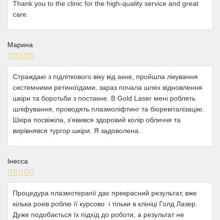
Thank you to the clinic for the high-quality service and great
care.
Марина
Страждаю з підліткового віку від акне, пройшла лікування
системними ретиноїдами, зараз почала шлях відновлення
шкіри та боротьби з постакне. В Gold Laser мені роблять
шліфування, проводять плазмоліфтинг та біоревіталізацію.
Шкіра посвіжіла, з’явився здоровий колір обличчя та
вирівнявся тургор шкіри. Я задоволена.
Інесса
Процедура плазмотерапії дає прекрасний результат, вже
кілька років роблю її курсово і тільки в клініці Голд Лазер.
Дуже подобається їх підхід до роботи, а результат не