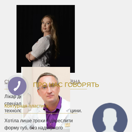
СИВОРАКША ЮЛІЯ МИКОЛАЇВНА
ПРО НАС ГОВОРЯТЬ
Лікар дерматолог-косметолог,
спеціаліст у галузі лазерних
Контурная пластика
технологій та естетичної медицини.
Хотіла лише трохи підкреслити
форму губ, без надмірного