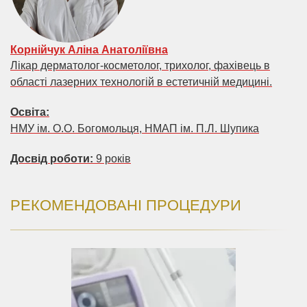
Корнійчук Аліна Анатоліївна
Лікар дерматолог-косметолог, трихолог, фахівець в
області лазерних технологій в естетичній медицині.
Освіта:
НМУ ім. О.О. Богомольця, НМАП ім. П.Л. Шупика
Досвід роботи:
9 років
РЕКОМЕНДОВАНІ ПРОЦЕДУРИ