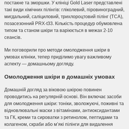
постакне та зморшки. У клініці Gold Laser представлені
такі види хімічних пілінгів: гліколевий, піровиноградний,
мигдальний, саліциловий, трихлороцтовий пілінг (TCA),
позасезонний PRX-t33. Кількість процедур обумовлена
типом та станом шкіри та варіюється в межах 2-10
сеансів.
Ми поговорили про методи омолодження шкіри в
умовах клініки, тепер приділимо увагу важливому
аспекту — домашньому догляду.
Омолодження шкіри в домашніх умовах
Домашній догляд за віковою шкірою повинен
проводитись на регулярній основі. Він включає засоби
для омолодження шкіри: тоніки, зволожуючі, поживні та
відновлювальні маски з вітамінами, антиоксидантами
та ГК, креми та сироватки з ретинолом, пептидами та
колагеном, скраби або м’які пілінги для видалення