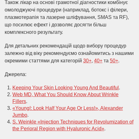
Також лікар на основі грамотної діагностики комбінує
омолоджуючі процедури (наприклад, ботокс і філери,
плазмотерапія та лазерне шліфування, SMAS та RF),
що посилює ефект і дозволяє досягти більш
комплексного результату.
Для детальних рекомендацій щодо вибору процедур
залежно від віку рекомендуємо ознайомитись з нашими
окремими статтями для категорій
30+
,
40+
та
50+
.
Джерела:
Keeping Your Skin Looking Young And Beautiful
.
Web MD, What You Should Know About Wrinkle
Fillers
.
«Young!: Look Half Your Age Or Less!», Alexander
Jumbo
.
S. Weinkle «Injection Techniques for Revolumization of
the Perioral Region with Hyaluronic Acid»
.