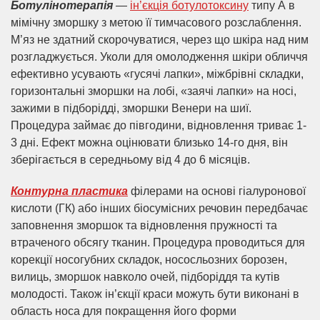
Ботулінотерапія
—
ін’єкція ботулотоксину
типу А в
мімічну зморшку з метою її тимчасового розслаблення.
М’яз не здатний скорочуватися, через що шкіра над ним
розгладжується. Уколи для омолодження шкіри обличчя
ефективно усувають «гусячі лапки», міжбрівні складки,
горизонтальні зморшки на лобі, «заячі лапки» на носі,
зажими в підборідді, зморшки Венери на шиї.
Процедура займає до півгодини, відновлення триває 1-
3 дні. Ефект можна оцінювати близько 14-го дня, він
зберігається в середньому від 4 до 6 місяців.
Контурна пластика
філерами на основі гіалуронової
кислоти (ГК) або інших біосумісних речовин передбачає
заповнення зморшок та відновлення пружності та
втраченого обсягу тканин. Процедура проводиться для
корекції носогубних складок, нососльозних борозен,
вилиць, зморшок навколо очей, підборіддя та кутів
молодості. Також ін’єкції краси можуть бути виконані в
область носа для покращення його форми