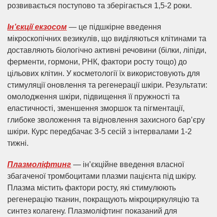
розвивається поступово та зберігається 1,5-2 роки.
Ін’єкції екзосом
— це підшкірне введення
мікроскопічних везикулів, що виділяються клітинами та
доставляють біологічно активні речовини (білки, ліпіди,
ферменти, гормони, РНК, фактори росту тощо) до
цільових клітин. У косметології їх використовують для
стимуляції оновлення та регенерації шкіри. Результати:
омолодження шкіри, підвищення її пружності та
еластичності, зменшення зморшок та пігментації,
глибоке зволоження та відновлення захисного бар’єру
шкіри. Курс передбачає 3-5 сесій з інтервалами 1-2
тижні.
Плазмоліфтинг
— ін’єкційне введення власної
збагаченої тромбоцитами плазми пацієнта під шкіру.
Плазма містить фактори росту, які стимулюють
регенерацію тканин, покращують мікроциркуляцію та
синтез колагену. Плазмоліфтинг показаний для