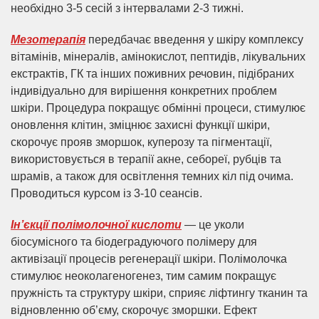
необхідно 3-5 сесій з інтервалами 2-3 тижні.
Мезотерапія
передбачає введення у шкіру комплексу
вітамінів, мінералів, амінокислот, пептидів, лікувальних
екстрактів, ГК та інших поживних речовин, підібраних
індивідуально для вирішення конкретних проблем
шкіри. Процедура покращує обмінні процеси, стимулює
оновлення клітин, зміцнює захисні функції шкіри,
скорочує прояв зморшок, куперозу та пігментації,
використовується в терапії акне, себореї, рубців та
шрамів, а також для освітлення темних кіл під очима.
Проводиться курсом із 3-10 сеансів.
Ін’єкції полімолочної кислоти
— це уколи
біосумісного та біодеградуючого полімеру для
активізації процесів регенерації шкіри. Полімолочка
стимулює неоколагеногенез, тим самим покращує
пружність та структуру шкіри, сприяє ліфтингу тканин та
відновленню об’єму, скорочує зморшки. Ефект