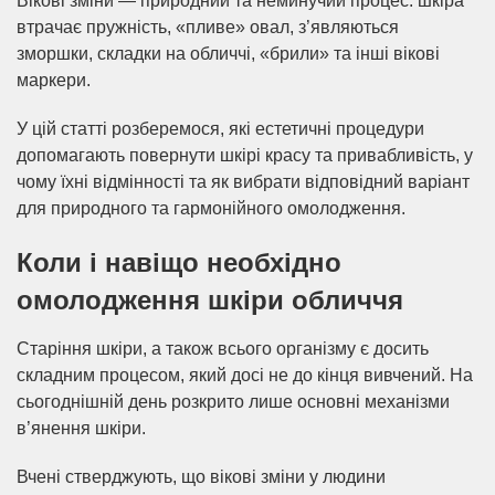
Вікові зміни — природний та неминучий процес: шкіра
втрачає пружність, «пливе» овал, з’являються
зморшки, складки на обличчі, «брили» та інші вікові
маркери. ​
У цій статті розберемося, які естетичні процедури
допомагають повернути шкірі красу та привабливість, у
чому їхні відмінності та як вибрати відповідний варіант
для природного та гармонійного омолодження.
Коли і навіщо необхідно
омолодження шкіри обличчя
Старіння шкіри, а також всього організму є досить
складним процесом, який досі не до кінця вивчений. На
сьогоднішній день розкрито лише основні механізми
в’янення шкіри.
Вчені стверджують, що вікові зміни у людини