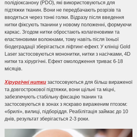
полідіоксанону (PDO), які використовуються для
підтяжки тканин. Вони не передбачають розрізів та
вводяться через тонкі голки. Відразу після введення
нитки фіксують тканини у новому положенні, формуючи
каркас. Згодом нитки обростають колагеновими та
еластиновими волокнами, тому навіть після їхньої
біодеградації зберігається ліфтинг-ефект. У клініці Gold
Laser застосовуються мононитки, нитки з насічками, 4D
нитки та хірургічні. Ефект омолодження триває 6-18
місяців.
Хірургічні нитки
застосовуються для більш вираженої
та довгострокової підтяжки, вони щільні та міцні,
забезпечують стабільну фіксацію тканин та
застосовуються в зонах з яскраво вираженим птозом:
«брилі», вилиці, підборіддя. Реабілітація займає до 10
днів, результат зберігається 2-3 роки.