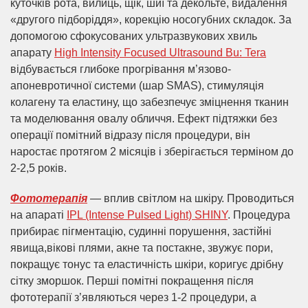
куточків рота, вилиць, щік, шиї та декольте, видалення
«другого підборіддя», корекцію носогубних складок. За
допомогою сфокусованих ультразвукових хвиль
апарату
High Intensity Focused Ultrasound Bu: Tera
відбувається глибоке прогрівання м’язово-
апоневротичної системи (шар SMAS), стимуляція
колагену та еластину, що забезпечує зміцнення тканин
та моделювання овалу обличчя. Ефект підтяжки без
операції помітний відразу після процедури, він
наростає протягом 2 місяців і зберігається терміном до
2-2,5 років.
Фототерапія
— вплив світлом на шкіру. Проводиться
на апараті
IPL (Intense Pulsed Light) SHINY
. Процедура
прибирає пігментацію, судинні порушення, застійні
явища,вікові плями, акне та постакне, звужує пори,
покращує тонус та еластичність шкіри, коригує дрібну
сітку зморшок. Перші помітні покращення після
фототерапії з’являються через 1-2 процедури, а