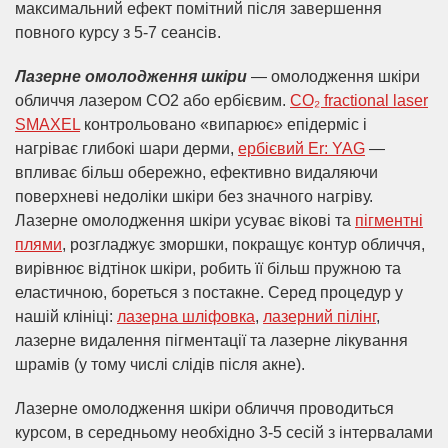
максимальний ефект помітний після завершення
повного курсу з 5-7 сеансів.
Лазерне омолодження шкіри
— омолодження шкіри
обличчя лазером СО2 або ербієвим.
CO₂ fractional laser
SMAXEL
контрольовано «випарює» епідерміс і
нагріває глибокі шари дерми,
ербієвий Er: YAG
—
впливає більш обережно, ефективно видаляючи
поверхневі недоліки шкіри без значного нагріву.
Лазерне омолодження шкіри усуває вікові та
пігментні
плями
, розгладжує зморшки, покращує контур обличчя,
вирівнює відтінок шкіри, робить її більш пружною та
еластичною, бореться з постакне. Серед процедур у
нашій клініці:
лазерна шліфовка
,
лазерний пілінг
,
лазерне видалення пігментації та лазерне лікування
шрамів (у тому числі слідів після акне).
Лазерне омолодження шкіри обличчя проводиться
курсом, в середньому необхідно 3-5 сесій з інтервалами