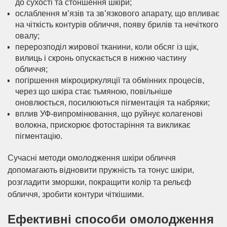
до сухості та стоншення шкіри;
ослаблення м’язів та зв’язкового апарату, що впливає
на чіткість контурів обличчя, появу брилів та нечіткого
овалу;
перерозподіл жирової тканини, коли обсяг із щік,
вилиць і скронь опускається в нижню частину
обличчя;
погіршення мікроциркуляції та обмінних процесів,
через що шкіра стає тьмяною, повільніше
оновлюється, посилюються пігментація та набряки;
вплив УФ-випромінювання, що руйнує колагенові
волокна, прискорює фотостаріння та викликає
пігментацію.
Сучасні методи омолодження шкіри обличчя
допомагають відновити пружність та тонус шкіри,
розгладити зморшки, покращити колір та рельєф
обличчя, зробити контури чіткішими.
Ефективні способи омолодження