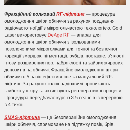
Фракційний голковий
RF-ліфтинг
— процедура
омолодження шкіри обличчя за рахунок поєднання
радіочастотної дії з мікрогольчастою технологією. Gold
Laser використовує
DeAge RF
— апарат для
омолодження шкіри обличчя з ізольованими
позолоченими мікроголками для точної та безпечної
корекції зморшок, пігментації, рубців, постакне, в’ялості,
птозу, розширених пор, набряклості та зайвих жирових
депозитів на обличчі. Фракційне омолодження шкіри
обличчя в 5 разів ефективніше за мануальний RF-
ліфтинг. За рахунок голок радіохвилі проникають
глибоко у шкіру та активізують регенеративні процеси.
Процедура передбачає курс із 3-5 сеансів із перервою
в 4 тижні.
SMAS-ліфтинг
— це безопераційне омолодження
шкіри обличчя, спрямоване на підтяжку повік, брів,