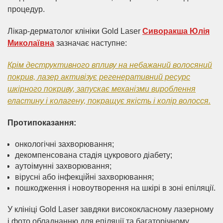
процедур.
Лікар-дерматолог клініки Gold Laser
Сиворакша Юлія
Миколаївна
зазначає наступне:
Крім деструктивного впливу на небажаний волосяний
покрив, лазер активізує регенеративний ресурс
шкірного покриву, запускає механізми вироблення
еластину і колагену, покращує якість і колір волосся.
Протипоказання:
онкологічні захворювання;
декомпенсована стадія цукрового діабету;
аутоімунні захворювання;
вірусні або інфекційні захворювання;
пошкодження і новоутворення на шкірі в зоні епіляції.
У клініці Gold Laser завдяки висококласному лазерному
і фото обладнанню для епіляції та багаторічному