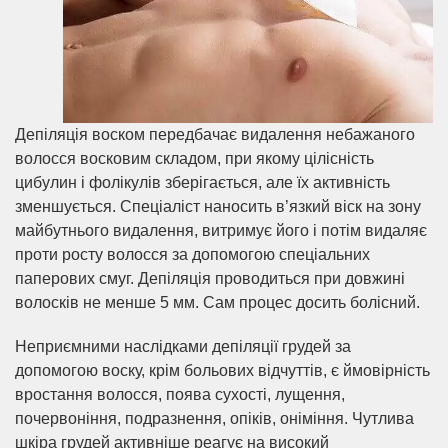
Депіляція воском передбачає видалення небажаного
волосся восковим складом, при якому цілісність
цибулин і фолікулів зберігається, але їх активність
зменшується. Спеціаліст наносить в’язкий віск на зону
майбутнього видалення, витримує його і потім видаляє
проти росту волосся за допомогою спеціальних
паперових смуг. Депіляція проводиться при довжині
волосків не менше 5 мм. Сам процес досить болісний.
Неприємними наслідками депіляції грудей за
допомогою воску, крім больових відчуттів, є ймовірність
вростання волосся, поява сухості, лущення,
почервоніння, подразнення, опіків, оніміння. Чутлива
шкіра грудей активніше реагує на високий