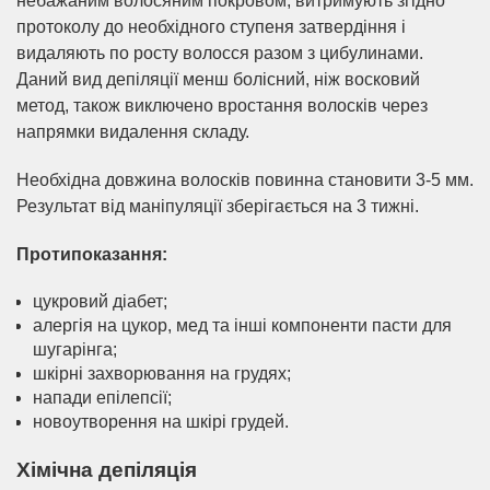
небажаним волосяним покровом, витримують згідно
протоколу до необхідного ступеня затвердіння і
видаляють по росту волосся разом з цибулинами.
Даний вид депіляції менш болісний, ніж восковий
метод, також виключено вростання волосків через
напрямки видалення складу.
Необхідна довжина волосків повинна становити 3-5 мм.
Результат від маніпуляції зберігається на 3 тижні.
Протипоказання:
цукровий діабет;
алергія на цукор, мед та інші компоненти пасти для
шугарінга;
шкірні захворювання на грудях;
напади епілепсії;
новоутворення на шкірі грудей.
Хімічна депіляція