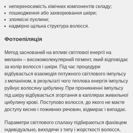
непереносимість хімічних компонентів складу;
пошкодження або захворювання шкіри;
злоякісні пухлини;
надмірно щільна структура волосся.
Фотоепіляція
Метод заснований на впливі світлової енергії на
меланін – високомолекулярний пігмент, який відповідає
за колір волосся і шкіри. Під час процедури
відбувається взаємодія потужного світлового імпульсу
з меланіном, в результаті чого теплова енергія імпульсу
руйнує волосяну цибулину. При проникненні імпульсу
під шкіру відбувається згортання в капілярах живильної
цибулину крові. Поступово волосся, до якого не маєте
доступу кисню і поживних речовин, відмирає і випадає.
Параметри світлового спалаху підбираються фахівцем
індивідуально, виходячи з типу і жорсткості волосся,