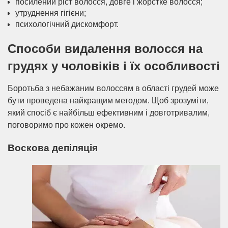
посилений ріст волосся, довге і жорстке волосся;
утруднення гігієни;
психологічний дискомфорт.
Способи видалення волосся на
грудях у чоловіків і їх особливості
Боротьба з небажаним волоссям в області грудей може
бути проведена найкращим методом. Щоб зрозуміти,
який спосіб є найбільш ефективним і довготривалим,
поговоримо про кожен окремо.
Воскова депіляція