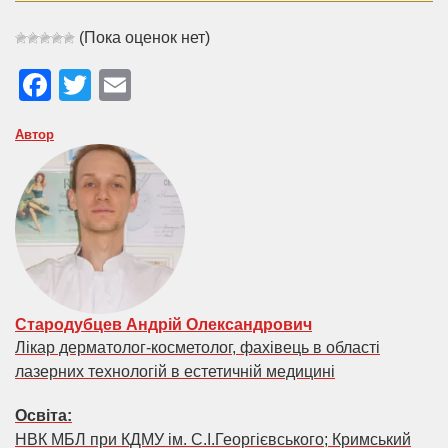
(Пока оценок нет)
Facebook
Twitter
Email
Автор
Стародубцев Андрій Олександрович
Лікар дерматолог-косметолог, фахівець в області
лазерних технологій в естетичній медицині
Освіта:
НВК МБЛ при КДМУ ім. С.І.Георгієвського; Кримський