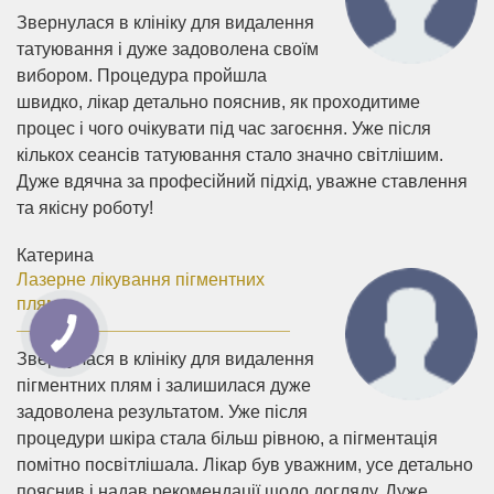
Звернулася в клініку для видалення
татуювання і дуже задоволена своїм
вибором. Процедура пройшла
швидко, лікар детально пояснив, як проходитиме
процес і чого очікувати під час загоєння. Уже після
кількох сеансів татуювання стало значно світлішим.
Дуже вдячна за професійний підхід, уважне ставлення
та якісну роботу!
Катерина
Лазерне лікування пігментних
плям
Звернулася в клініку для видалення
пігментних плям і залишилася дуже
задоволена результатом. Уже після
процедури шкіра стала більш рівною, а пігментація
помітно посвітлішала. Лікар був уважним, усе детально
пояснив і надав рекомендації щодо догляду. Дуже