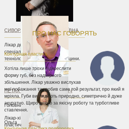
СИВОРАКША ЮЛІЯ МИКОЛАЇВНА
ПРО НАС ГОВОРЯТЬ
Лікар дерматолог-косметолог,
спеціаліст у галузі лазерних
Контурная пластика
технологій та естетичної медицини.
Хотіла лише трохи підкреслити
форму губ, без надмірного
збільшення. Лікар уважно вислухав
мої побажання та зробив саме той результат, про який я
ПЕТАХ АНДРІЙ ВАСИЛЬОВИЧ
мріяла. Губи виглядають природно, симетрично й дуже
акуратно. Щиро дякую за якісну роботу та турботливе
Головний лікар
ставлення.
Лікар-хірург першої категорії,
Ольга
пластичний хірург.
Контурная пластика подбородка