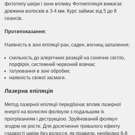
фототипу шкіри і зони впливу. Фотоепіляція вимагає
довжини волосків в 3-4 мм. Курс займає від 5 до 8
сеансів.
Протипоказання:
Наявність в зоні епіляції ран, саден, вогнищ запалення;
схильність до алергічних реакцій на сонячне світло,
порфірія, системний червоний вовчак;
татуювання в зоні обробки;
наявність свіжої засмаги.
Лазерна епіляція
Метод лазерної епіляції передбачає вплив лазерної
енергії на волосяні фолікули з подальшим їх
прогріванням і деструкцією. Зруйнований фолікул
згодом не росте. Для досягнення тривалого ефекту
гладкості шкіри без волосся, як правило, необхідно 6-8