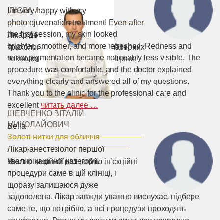
ІЛІЄВА АННА ОЛЕГІВНА
I’m very happy with my
photorejuvenation treatment! Even after
the first session, my skin looked
Лікар дерматолог-косметолог,
brighter, smoother, and more refreshed. Redness and
трихолог, спеціаліст у галузі лазерних
minor pigmentation became noticeably less visible. The
технологій та естетичної медицини.
procedure was comfortable, and the doctor explained
everything clearly and answered all of my questions.
Thank you to the clinic for the professional care and
excellent
читать далее …
ШЕВЧЕНКО ВІТАЛІЙ
МИКОЛАЙОВИЧ
Bella
Золоті нитки для обличчя
Лікар-анестезіолог першої
кваліфікаційної категорії.
Уже не перший раз роблю ін’єкційні
процедури саме в цій клініці, і
щоразу залишаюся дуже
задоволена. Лікар завжди уважно вислухає, підбере
саме те, що потрібно, а всі процедури проходять