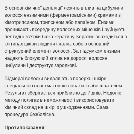
В основі хімічної депіляції лежить вплив на цибулини
волосся ензимними (ферментовмісними) кремами з
хімотрипсином, трипсином або папаїном. Ензими
проникають всередину волосяних мішечків і руйнують
пептидні зв’язки білка кератину. Кератин знаходиться в
клітинах шкіри людини і являє собою основний
структурний елемент волосся. За підсумком ензими
надають блокуючий вплив на дорослі волосяні
цибулини і деструктує зародкові.
Відмерлі волоски видаляють з поверхні шкіри
спеціальною пластмасовою лопаткою або шпателем.
Результат зберігається приблизно до 7 днів. Недолік
методу полягає в неможливості використовувати
хімічний склад на шкірі з ушкодженнями. Сама
процедура безболісна.
Протипоказання: