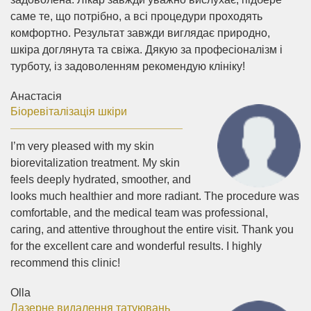
саме те, що потрібно, а всі процедури проходять
комфортно. Результат завжди виглядає природно,
шкіра доглянута та свіжа. Дякую за професіоналізм і
турботу, із задоволенням рекомендую клініку!
Анастасія
Біоревіталізація шкіри
I’m very pleased with my skin
biorevitalization treatment. My skin
feels deeply hydrated, smoother, and
looks much healthier and more radiant. The procedure was
comfortable, and the medical team was professional,
caring, and attentive throughout the entire visit. Thank you
for the excellent care and wonderful results. I highly
recommend this clinic!
Olla
Лазерне видалення татуювань