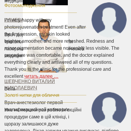
медицины.
Фотоомолодження
ИЛИЕВА АННА ОЛЕГОВНА
I’m very happy with my
photorejuvenation treatment! Even after
the first session, my skin looked
Врач дерматолог-косметолог,
brighter, smoother, and more refreshed. Redness and
трихолог, специалист в области
minor pigmentation became noticeably less visible. The
лазерных технологий в эстетической
procedure was comfortable, and the doctor explained
медицины.
everything clearly and answered all of my questions.
Thank you to the clinic for the professional care and
excellent
читать далее …
ШЕВЧЕНКО ВИТАЛИЙ
НИКОЛАЕВИЧ
Bella
Золоті нитки для обличчя
Врач-анестезиолог первой
квалификационной категории
Уже не перший раз роблю ін’єкційні
процедури саме в цій клініці, і
щоразу залишаюся дуже
задоволена. Лікар завжди уважно вислухає, підбере