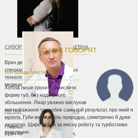
СИВОРАКША ЮЛИЯ НИКОЛАЕВНА
О НАС ГОВОРЯТ
Врач дерматолог-косметолог,
специалист в области лазерных
Контурная пластика
технологий в эстетической
медицины.
Хотіла лише трохи підкреслити
форму губ, без надмірного
збільшення. Лікар уважно вислухав
мої побажання та зробив саме той результат, про який я
ПЕТАХ АНДРЕЙ ВАСИЛЬЕВИЧ
мріяла. Губи виглядають природно, симетрично й дуже
акуратно. Щиро дякую за якісну роботу та турботливе
Главный врач
ставлення.
Врач-хирург первой категории,