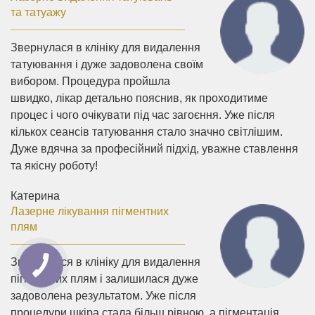
та татуажу
Звернулася в клініку для видалення
татуювання і дуже задоволена своїм
вибором. Процедура пройшла
швидко, лікар детально пояснив, як проходитиме
процес і чого очікувати під час загоєння. Уже після
кількох сеансів татуювання стало значно світлішим.
Дуже вдячна за професійний підхід, уважне ставлення
та якісну роботу!
Катерина
Лазерне лікування пігментних
плям
Звернулася в клініку для видалення
пігментних плям і залишилася дуже
задоволена результатом. Уже після
процедури шкіра стала більш рівною, а пігментація