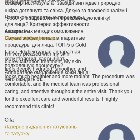
ЛИЦА: ТОП-5
комфортно. Результат завжди виглядає природно,
шкіра доглянута та свіжа. Дякую за професіоналізм і
Что такое аппаратные процедуры
турботу, із задоволенням рекомендую клініку!
для лица? Критерии эффективности
аппаратных методик омоложения
Анастасія
Самые эффективные аппаратные
Біоревіталізація шкіри
процедуры для лица: ТОП-5 в Gold
Laser Эффективная аппаратная
I’m very pleased with my skin
косметология: как выбрать
biorevitalization treatment. My skin
подходящую процедуру?
feels deeply hydrated, smoother, and
Аппаратное омоложение кожи лица:
looks much healthier and more radiant. The procedure was
чего ожидать от...
comfortable, and the medical team was professional,
caring, and attentive throughout the entire visit. Thank you
for the excellent care and wonderful results. I highly
recommend this clinic!
Olla
Лазерне видалення татуювань
та татуажу