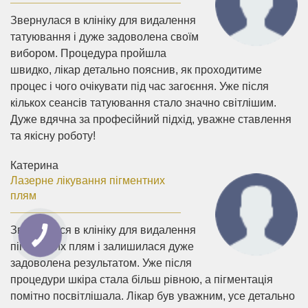
Звернулася в клініку для видалення
татуювання і дуже задоволена своїм
вибором. Процедура пройшла
швидко, лікар детально пояснив, як проходитиме
процес і чого очікувати під час загоєння. Уже після
кількох сеансів татуювання стало значно світлішим.
Дуже вдячна за професійний підхід, уважне ставлення
та якісну роботу!
Катерина
Лазерне лікування пігментних
плям
Звернулася в клініку для видалення
пігментних плям і залишилася дуже
задоволена результатом. Уже після
процедури шкіра стала більш рівною, а пігментація
помітно посвітлішала. Лікар був уважним, усе детально