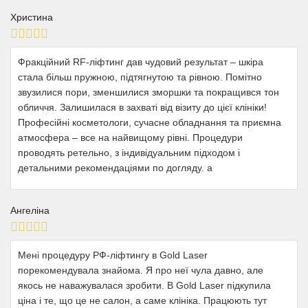
Христина
Фракційний RF-ліфтинг дав чудовий результат – шкіра
стала більш пружною, підтягнутою та рівною. Помітно
звузилися пори, зменшилися зморшки та покращився тон
обличчя. Залишилася в захваті від візиту до цієї клініки!
Професійні косметологи, сучасне обладнання та приємна
атмосфера – все на найвищому рівні. Процедури
проводять ретельно, з індивідуальним підходом і
детальними рекомендаціями по догляду. а
Ангеліна
Мені процедуру РФ-ліфтингу в Gold Laser
порекомендувала знайома. Я про неї чула давно, але
якось не наважувалася зробити. В Gold Laser підкупила
ціна і те, що це не салон, а саме клініка. Працюють тут