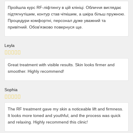
Пройшла курс RF-ліфтингу в цій клініці. Обличчя виглядає
підтягнутішим, контур став чіткішим, а шкіра більш пружною.
Процедури комфортні, персонал дуже уважний та
привітний. Обов'язково повернуся ще.
Leyla
Great treatment with visible results. Skin looks firmer and
smoother. Highly recommend!
Sophia
The RF treatment gave my skin a noticeable lift and firmness.
It looks more toned and youthful, and the process was quick
and relaxing. Highly recommend this clinic!