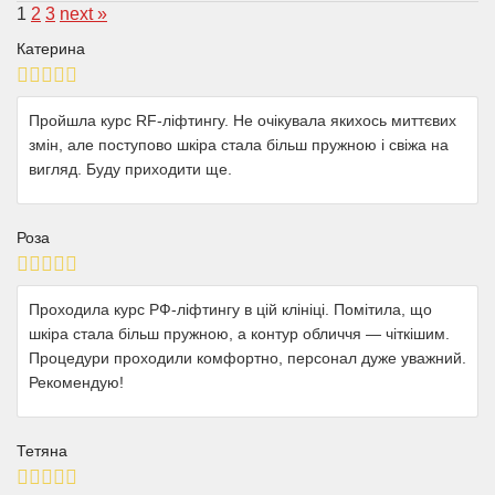
1
2
3
next »
Катерина
Пройшла курс RF-ліфтингу. Не очікувала якихось миттєвих
змін, але поступово шкіра стала більш пружною і свіжа на
вигляд. Буду приходити ще.
Роза
Проходила курс РФ-ліфтингу в цій клініці. Помітила, що
шкіра стала більш пружною, а контур обличчя — чіткішим.
Процедури проходили комфортно, персонал дуже уважний.
Рекомендую!
Тетяна