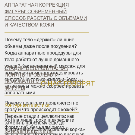
АППАРАТНАЯ КОРРЕКЦИЯ
ФИГУРЫ: СОВРЕМЕННЫЙ
СПОСОБ РАБОТАТЬ С ОБЪЕМАМИ
И КАЧЕСТВОМ КОЖИ
Почему тело «держит» лишние
объемы даже после похудения?
Когда аппаратные процедуры для
тела работают лучше домашнего
ухода? Как аппаратный массаж для
СТАДИИ ЦЕЛЛЮЛИТА: КАК
похудения помогает моделировать
ПОНЯТЬ ПРОБЛЕМУ И
силуэт? Не только живот и бока:
ПОДОБРАТЬ МЕТОД КОРРЕКЦИИ
О НАС ГОВОРЯТ
какие зоны можно скорректировать
ФИГУРЫ
аппаратными...
Почему целлюлит появляется не
Контурная пластика
сразу и что происходит с кожей?
Первые стадии целлюлита: как
Хотіла лише трохи підкреслити
заметить проблему еще до
форму губ, без надмірного
выраженной «апельсиновой корки»
КРИОЛИПОЛИЗ ИЛИ
збільшення. Лікар уважно вислухав