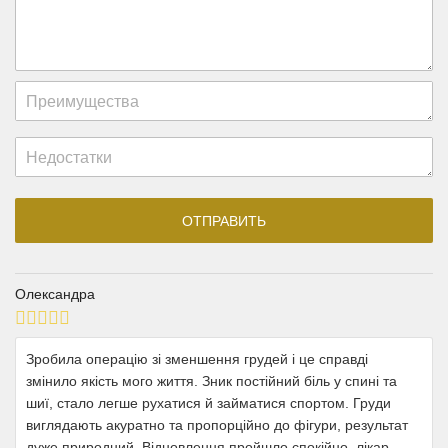
Олександра
Зробила операцію зі зменшення грудей і це справді
змінило якість мого життя. Зник постійний біль у спині та
шиї, стало легше рухатися й займатися спортом. Груди
виглядають акуратно та пропорційно до фігури, результат
дуже природний. Відновлення пройшло спокійно, лікар