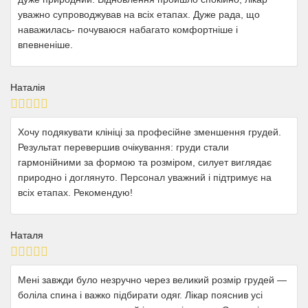
уважно супроводжував на всіх етапах. Дуже рада, що
наважилась- почуваюся набагато комфортніше і
впевненіше.
Наталія
Хочу подякувати клініці за професійне зменшення грудей.
Результат перевершив очікування: груди стали
гармонійними за формою та розміром, силует виглядає
природно і доглянуто. Персонал уважний і підтримує на
всіх етапах. Рекомендую!
Наталя
Мені завжди було незручно через великий розмір грудей —
боліла спина і важко підбирати одяг. Лікар пояснив усі