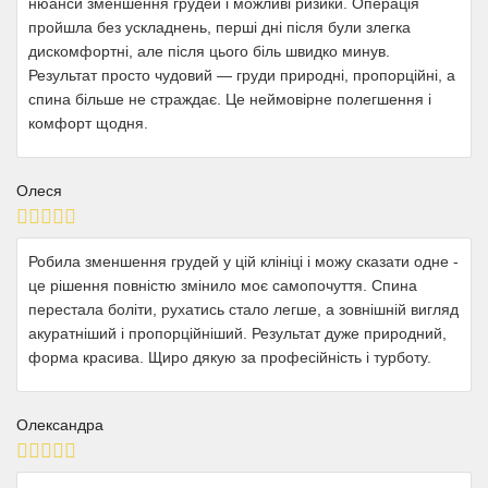
нюанси зменшення грудей і можливі ризики. Операція
пройшла без ускладнень, перші дні після були злегка
дискомфортні, але після цього біль швидко минув.
Результат просто чудовий — груди природні, пропорційні, а
спина більше не страждає. Це неймовірне полегшення і
комфорт щодня.
Олеся
Робила зменшення грудей у цій клініці і можу сказати одне -
це рішення повністю змінило моє самопочуття. Спина
перестала боліти, рухатись стало легше, а зовнішній вигляд
акуратніший і пропорційніший. Результат дуже природний,
форма красива. Щиро дякую за професійність і турботу.
Олександра