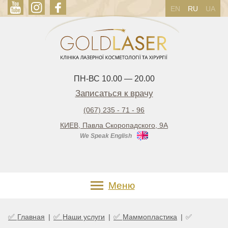
EN
RU
UA
ПН-ВС 10.00 — 20.00
Записаться к врачу
(067) 235 - 71 - 96
КИЕВ, Павла Скоропадского, 9А
We Speak English
Меню
✅
✅
✅
Главная
|
Наши услуги
|
Маммопластика
|
✅