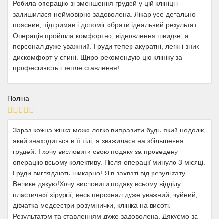
Робила операцію зі зменшення грудей у цій клініці і
залишилася неймовірно задоволена. Лікар усе детально
пояснив, підтримав і допоміг обрати ідеальний результат.
Операція пройшла комфортно, відновлення швидке, а
персонал дуже уважний. Груди тепер акуратні, легкі і зник
дискомфорт у спині. Щиро рекомендую цю клініку за
професійність і тепле ставлення!
Поліна
Зараз кожна жінка може легко виправити будь-який недолік,
який знаходиться в її тілі, я зважилася на збільшення
грудей. І хочу висловити свою подяку за проведену
операцію всьому колективу. Після операції минуло 3 місяці.
Груди виглядають шикарно! Я в захваті від результату.
Велике дякую!Хочу висловити подяку всьому відділу
пластичної хірургії, весь персонал дуже уважний, чуйний,
дівчатка медсестри розумнички, клініка на висоті.
Результатом та ставленням дуже задоволена. Дякуємо за