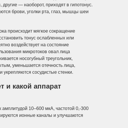
 другие — наоборот, приходят в гипотонус.
аются брови, уголки рта, глаз, мышцы шеи
тока происходит мягкое сокращение
сстановить тонус ослабленных или
тно воздействует на состояние
льзования микротоков овал лица
живается носогубный треугольник,
ытым, уменьшается отечность лица,
 и укрепляются сосудистые стенки.
т и какой аппарат
 амплитудой 10–600 мкА, частотой 0,-300
ивируются ионные каналы и улучшаются