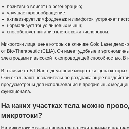
позитивно влияет на регенерацию;
улучшает кровообращение;
активизирует лимфодренаж и лимфоток, устраняет пасто
нормализует тонус лицевых мышц;
способствует питанию клеток кожи кислородом.
Микротоки лица, цена которых в клинике Gold Laser демок
от Bio-Therapeutic (США). Он имеет удобные и эргономи
электродами и высокой токопроводящей способностью. В 
В отличие от ВT-Nano, домашние микротоки, цена которых 
Они оказывают незначительное раздражающее воздействие
предусмотрены для использования в профильных медицин
функционала.
На каких участках тела можно пров
микротоки?
На микротоки отзывы пациентов положительные и подтвер