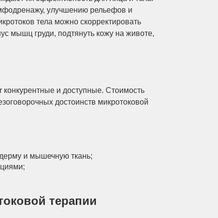
имфодренажу, улучшению рельефов и
икротоков тела можно скорректировать
ус мышц груди, подтянуть кожу на животе,
r конкурентные и доступные. Стоимость
езоговорочных достоинств микротоковой
дерму и мышечную ткань;
яциями;
токовой терапии