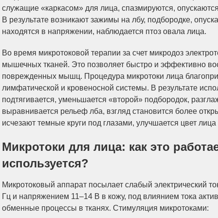
служащие «каркасом» для лица, спазмируются, опускаются,
В результате возникают зажимы на лбу, подбородке, опуск
находятся в напряжении, наблюдается птоз овала лица.
Во время микротоковой терапии за счет микродоз электро
мышечных тканей. Это позволяет быстро и эффективно во
поврежденных мышц. Процедура микротоки лица благоприя
лимфатической и кровеносной системы. В результате испо
подтягивается, уменьшается «второй» подбородок, разгла
выравнивается рельеф лба, взгляд становится более откр
исчезают темные круги под глазами, улучшается цвет лица
Микротоки для лица: как это работае
используется?
Микротоковый аппарат посылает слабый электрический ток
Гц и напряжением 11–14 B в кожу, под влиянием тока акт
обменные процессы в тканях. Стимуляция микротоками: