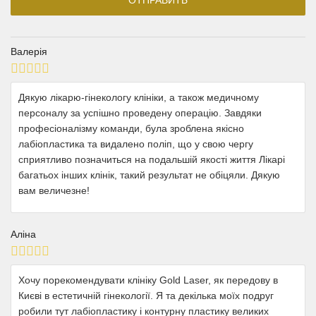
Валерія
Дякую лікарю-гінекологу клініки, а також медичному
персоналу за успішно проведену операцію. Завдяки
професіоналізму команди, була зроблена якісно
лабіопластика та видалено поліп, що у свою чергу
сприятливо позначиться на подальшій якості життя Лікарі
багатьох інших клінік, такий результат не обіцяли. Дякую
вам величезне!
Аліна
Хочу порекомендувати клініку Gold Laser, як передову в
Києві в естетичній гінекології. Я та декілька моїх подруг
робили тут лабіопластику і контурну пластику великих