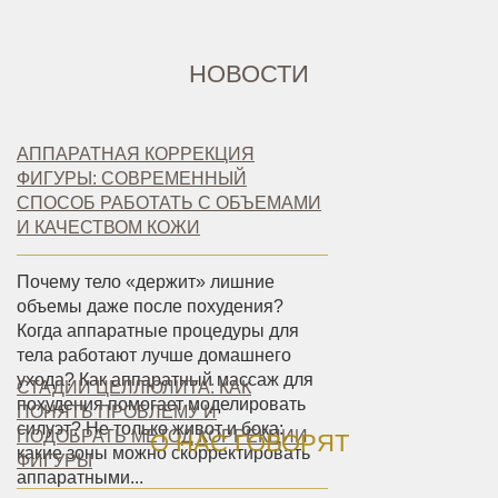
НОВОСТИ
АППАРАТНАЯ КОРРЕКЦИЯ
ФИГУРЫ: СОВРЕМЕННЫЙ
СПОСОБ РАБОТАТЬ С ОБЪЕМАМИ
И КАЧЕСТВОМ КОЖИ
Почему тело «держит» лишние
объемы даже после похудения?
Когда аппаратные процедуры для
тела работают лучше домашнего
ухода? Как аппаратный массаж для
СТАДИИ ЦЕЛЛЮЛИТА: КАК
похудения помогает моделировать
ПОНЯТЬ ПРОБЛЕМУ И
силуэт? Не только живот и бока:
ПОДОБРАТЬ МЕТОД КОРРЕКЦИИ
О НАС ГОВОРЯТ
какие зоны можно скорректировать
ФИГУРЫ
аппаратными...