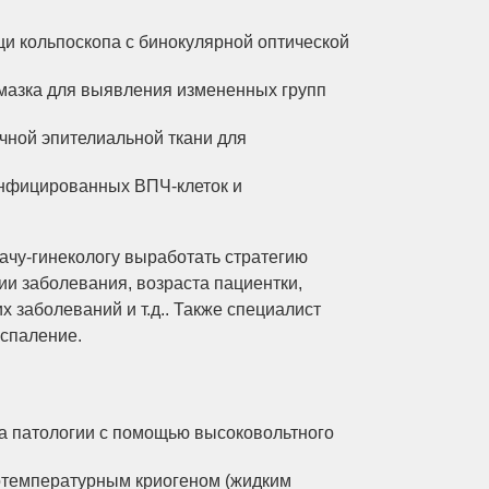
и кольпоскопа с бинокулярной оптической
мазка для выявления измененных групп
чной эпителиальной ткани для
нфицированных ВПЧ-клеток и
ачу-гинекологу выработать стратегию
ии заболевания, возраста пациентки,
 заболеваний и т.д.. Также специалист
спаление.
а патологии с помощью высоковольтного
отемпературным криогеном (жидким