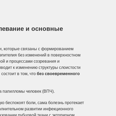
олевание и основные
ки, которые связаны с формированием
 эпителия без изменений в поверхностном
рой и процессами созревания и
водит к изменению структуры слоистости
состоит в том, что
без своевременного
а папилломы человек (ВПЧ).
ко беспокоят боли, сама болезнь протекает
олнительном развитии инфекционного
зовании рубцовой ткани с эктопионом,