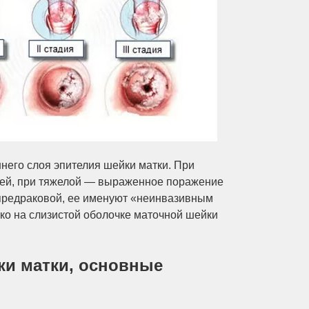
него слоя эпителия шейки матки. При
тей, при тяжелой — выраженное поражение
 предраковой, ее именуют «неинвазивным
ько на слизистой оболочке маточной шейки
ки матки, основные