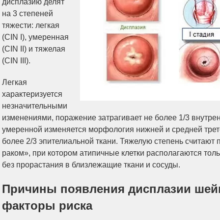
дисплазию делят
на 3 степеней
тяжести: легкая
(CIN I), умеренная
(CIN II) и тяжелая
(CIN III).
Легкая
характеризуется
незначительными
изменениями, поражение затрагивает не более 1/3 внутрен
умеренной изменяется морфология нижней и средней тре
более 2/3 эпителиальной ткани. Тяжелую степень считают
раком», при котором атипичные клетки располагаются тол
без прорастания в близлежащие ткани и сосуды.
Причины появления дисплазии шей
факторы риска