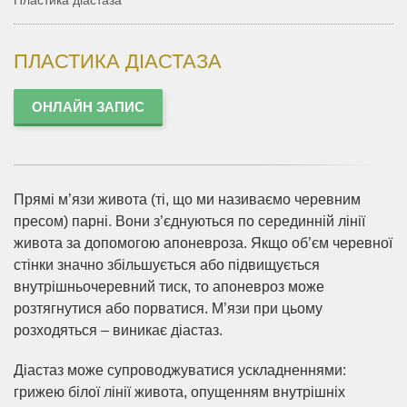
Пластика діастаза
ПЛАСТИКА ДІАСТАЗА
ОНЛАЙН ЗАПИС
Прямі м’язи живота (ті, що ми називаємо черевним
пресом) парні. Вони з’єднуються по серединній лінії
живота за допомогою апоневроза. Якщо об’єм черевної
стінки значно збільшується або підвищується
внутрішньочеревний тиск, то апоневроз може
розтягнутися або порватися. М’язи при цьому
розходяться – виникає діастаз.
Діастаз може супроводжуватися ускладненнями:
грижею білої лінії живота, опущенням внутрішніх