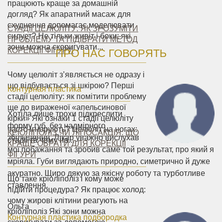
працюють краще за домашній
догляд? Як апаратний масаж для
схуднення допомагає моделювати
СТАДІЇ ЦЕЛЮЛІТУ: ЯК ЗРОЗУМІТИ
силует? Не тільки живіт і боки: які
ПРОБЛЕМУ ТА ПІДІБРАТИ МЕТОД
зони можна скоригувати...
КОРЕКЦІЇ ФІГУРИ
ПРО НАС ГОВОРЯТЬ
Чому целюліт з’являється не одразу і
що відбувається зі шкірою? Перші
Контурная пластика
стадії целюліту: як помітити проблему
ще до вираженої «апельсинової
Хотіла лише трохи підкреслити
кірки» Які ознаки 1 стадії целюліту
форму губ, без надмірного
часто ігнорують? Целюліт на ногах:
КРІОЛІПОЛІЗ ЧИ ЛІПОСАКЦІЯ: ЩО
збільшення. Лікар уважно вислухав
стадії та чому на...
КРАЩЕ ОБРАТИ ДЛЯ КОРЕКЦІЇ
мої побажання та зробив саме той результат, про який я
ФІГУРИ
мріяла. Губи виглядають природно, симетрично й дуже
акуратно. Щиро дякую за якісну роботу та турботливе
Що таке кріоліполіз і кому може
ставлення.
підійти процедура? Як працює холод:
чому жирові клітини реагують на
Ольга
кріоліполіз Які зони можна
Контурная пластика подбородка