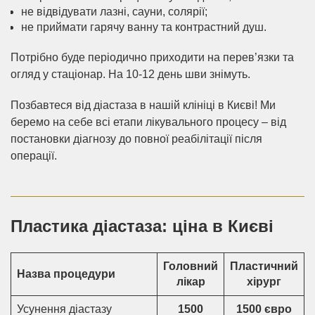
не відвідувати лазні, сауни, солярії;
не приймати гарячу ванну та контрастний душ.
Потрібно буде періодично приходити на перев’язки та
огляд у стаціонар. На 10-12 день шви знімуть.
Позбавтеся від діастаза в нашій клініці в Києві! Ми
беремо на себе всі етапи лікувального процесу – від
постановки діагнозу до повної реабілітації після
операції.
Пластика діастаза: ціна в Києві
Головний
Пластичний
Назва процедури
лікар
хірург
Усунення діастазу
1500
1500 євро