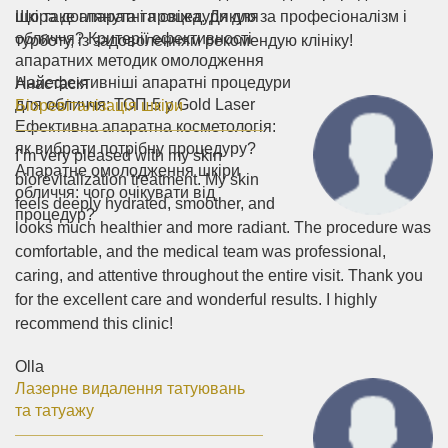
Що таке апаратні процедури для
шкіра доглянута та свіжа. Дякую за професіоналізм і
обличчя? Критерії ефективності
турботу, із задоволенням рекомендую клініку!
апаратних методик омолодження
Найефективніші апаратні процедури
Анастасія
для обличчя: ТОП-5 у Gold Laser
Біоревіталізація шкіри
Ефективна апаратна косметологія:
як вибрати потрібну процедуру?
I’m very pleased with my skin
Апаратне омолодження шкіри
biorevitalization treatment. My skin
обличчя: чого очікувати від
feels deeply hydrated, smoother, and
процедур?
looks much healthier and more radiant. The procedure was
comfortable, and the medical team was professional,
caring, and attentive throughout the entire visit. Thank you
for the excellent care and wonderful results. I highly
recommend this clinic!
Olla
Лазерне видалення татуювань
та татуажу