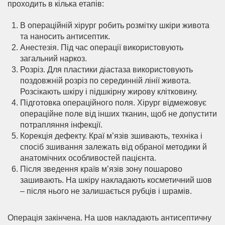
проходить в кілька етапів:
В операційній хірург робить розмітку шкіри живота
та наносить антисептик.
Анестезія. Під час операції використовують
загальний наркоз.
Розріз. Для пластики діастаза використовують
поздовжній розріз по серединній лінії живота.
Розсікають шкіру і підшкірну жирову клітковину.
Підготовка операційного поля. Хірург відмежовує
операційне поле від інших тканин, щоб не допустити
потрапляння інфекції.
Корекція дефекту. Краї м’язів зшивають, техніка і
спосіб зшивання залежать від обраної методики й
анатомічних особливостей пацієнта.
Після зведення країв м’язів зону пошарово
зашивають. На шкіру накладають косметичний шов
– після нього не залишається рубців і шрамів.
Операція закінчена. На шов накладають антисептичну