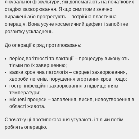
лікувальної фізкультури, які допомагають на початкових
стадіях захворювання. Якщо симптоми значно
виражені або прогресують – потрібна пластична
операція. Вона усуне косметичний дефект і запобігне
розвитку ускладнень.
До операції є ряд протипоказань:
період вагітності та лактації – процедуру виконують
тільки по їх завершенню;
важка хронічна патологія – серцеві захворювання,
хвороби легенів, порушення згортання крові тощо;
гострі інфекційні захворювання з підвищенням
температури;
місцеві процеси – запалення, висип, новоутворення в
області живота.
Спочатку ці протипоказання усувають і тільки потім
роблять операцію.