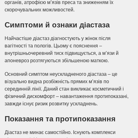
органів, атрофією м’язів преса та зниженням їх
скорочувальних можливостей.
Симптоми й ознаки діастаза
Найчастіше діастаз діагностують у жінок після
вагітності та пологів. Цьому є пояснення –
внутрішньочеревний тиск підвищується, а м’язи й
апоневроз розтягуються збільшеною маткою.
Основний симптом неускладненого діастаза – це
візуально видна розбіжність прямих м’язів по
серединній лінії. Даний стан викликає косметичний і
фізичний дискомфорт – навантаження протипоказані,
завжди існує ризик розвитку ускладнень.
Показання та протипоказання
Діастаз не минає самостійно. Існують комплекси