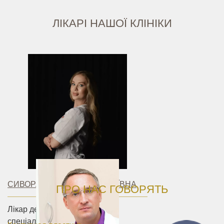
ЛІКАРІ НАШОЇ КЛІНІКИ
СИВОРАКША ЮЛІЯ МИКОЛАЇВНА
ПРО НАС ГОВОРЯТЬ
Лікар дерматолог-косметолог,
спеціаліст у галузі лазерних