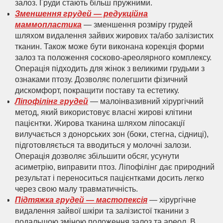
залоз. Груди стають більш пружними.
Зменшення грудей — редукційна
маммопластика
— зменшення розміру грудей
шляхом видалення зайвих жирових та/або залізистих
тканин. Також може бути виконана корекція форми
залоз та положення сосково-ареолярного комплексу.
Операція підходить для жінок з великими грудьми з
ознаками птозу. Дозволяє полегшити фізичний
дискомфорт, покращити поставу та естетику.
Ліпофілінг грудей
— малоінвазивний хірургічний
метод, який використовує власні жирові клітини
пацієнтки. Жирова тканина шляхом ліпосакції
вилучається з донорських зон (боки, стегна, сідниці),
підготовляється та вводиться у молочні залози.
Операція дозволяє збільшити обсяг, усунути
асиметрію, виправити птоз. Ліпофілінг дає природний
результат і переноситься пацієнтками досить легко
через свою малу травматичність.
Підтяжка грудей — мастопексія
— хірургічне
видалення зайвої шкіри та залізистої тканини з
подальшою зміною положення залоз та ареол. В