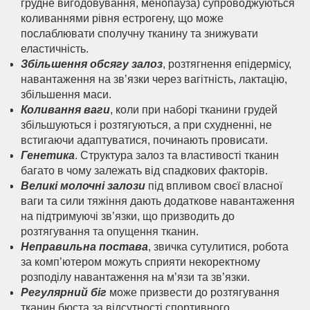
грудне вигодовування, менопауза) супроводжуються
коливаннями рівня естрогену, що може
послаблювати сполучну тканину та знижувати
еластичність.
Збільшення обсягу залоз
, розтягнення епідермісу,
навантаження на зв’язки через вагітність, лактацію,
збільшення маси.
Коливання ваги
, коли при наборі тканини грудей
збільшуються і розтягуються, а при схудненні, не
встигаючи адаптуватися, починають провисати.
Генетика
. Структура залоз та властивості тканин
багато в чому залежать від спадкових факторів.
Великі молочні залози
під впливом своєї власної
ваги та сили тяжіння дають додаткове навантаження
на підтримуючі зв’язки, що призводить до
розтягування та опущення тканин.
Неправильна постава
, звичка сутулитися, робота
за комп’ютером можуть сприяти некоректному
розподілу навантаження на м’язи та зв’язки.
Регулярний біг
може призвести до розтягування
тканин бюста за відсутності спортивного