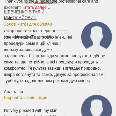
Thank you to the clinic for the professional care and
excellent
читать далее …
ШЕВЧЕНКО ВІТАЛІЙ
МИКОЛАЙОВИЧ
Bella
Золоті нитки для обличчя
Лікар-анестезіолог першої
кваліфікаційної категорії.
Уже не перший раз роблю ін’єкційні
процедури саме в цій клініці, і
щоразу залишаюся дуже
задоволена. Лікар завжди уважно вислухає, підбере
саме те, що потрібно, а всі процедури проходять
комфортно. Результат завжди виглядає природно,
шкіра доглянута та свіжа. Дякую за професіоналізм і
турботу, із задоволенням рекомендую клініку!
Анастасія
Біоревіталізація шкіри
I’m very pleased with my skin