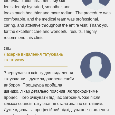
biorevitalization treatment. My skin
feels deeply hydrated, smoother, and
looks much healthier and more radiant. The procedure was
comfortable, and the medical team was professional,
caring, and attentive throughout the entire visit. Thank you
for the excellent care and wonderful results. I highly
recommend this clinic!
Olla
Лазерне видалення татуювань
та татуажу
Звернулася в клініку для видалення
татуювання і дуже задоволена своїм
вибором. Процедура пройшла
швидко, лікар детально пояснив, як проходитиме
процес і чого очікувати під час загоєння. Уже після
кількох сеансів татуювання стало значно світлішим.
Дуже вдячна за професійний підхід, уважне ставлення