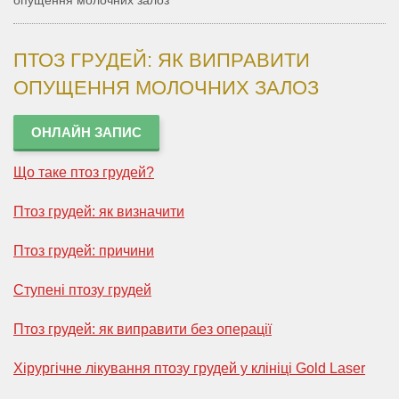
опущення молочних залоз
ПТОЗ ГРУДЕЙ: ЯК ВИПРАВИТИ
ОПУЩЕННЯ МОЛОЧНИХ ЗАЛОЗ
ОНЛАЙН ЗАПИС
Що таке птоз грудей?
Птоз грудей: як визначити
Птоз грудей: причини
Ступені птозу грудей
Птоз грудей: як виправити без операції
Хірургічне лікування птозу грудей у ​​клініці Gold Laser