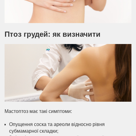
Птоз грудей: як визначити
Мастоптоз має такі симптоми:
Опущення соска та ареоли відносно рівня
субмамарної складки;