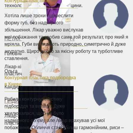
Контурная пластика
технологій та естетичної медицини.
Хотіла лише трохи підкреслити
форму губ, без надмірного
збільшення. Лікар уважно вислухав
мої побажання та зробив саме той результат, про який я
ПЕТАХ АНДРІЙ ВАСИЛЬОВИЧ
мріяла. Губи виглядають природно, симетрично й дуже
акуратно. Щиро дякую за якісну роботу та турботливе
Головний лікар
ставлення.
Лікар-хірург першої категорії,
Ольга
пластичний хірург.
Контурная пластика подбородка
в Киеве
Кандидат медичних наук.
Робила контурну пластику
ГІНДИЧ ОЛЬГА АНДРІЇВНА
підборіддя та вилиць. Дуже
хвилювалася, щоб не було
Лікар-хірург вищої категорії,
надмірного об’єму, але лікар врахував усі мої
пластичний хірург.
побажання. Обличчя стало більш гармонійним, риси –