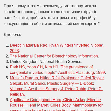
При явному птозі ми рекомендуємо звернутися за
кваліфікованою допомогою до пластичних хірургів
нашої клініки, щоб ви могли отримати професійну
консультацію та обрати оптимальний метод корекції.
Джерела:
Deepti Nagaraja Rao, Ryan Winters “Inverted Nipple”,
2023
.
The National Center for Biotechnology Information.
United Kingdom National Health Service.
Park HS, Yoon CH, Kim HJ. “The prevalence of
congenital inverted nipple”. Aesthetic Plast Surg, 1999
.
Mustafa Durgun, Hülda Rıfat Özakpınar, Caferi Tayyar
Selçuk, Murat Sarıcı,
Plastic Surgery — E-Book:
Volume 2: Aesthetic Surgery, J. Peter Rubin, Peter C.
Neligan.
Apollinaire Gninlgninrin Horo, Olivier Acker, Etienne
Roussel, Henri Marret, Gilles Body: Mammoplasty for
symmetry in breast reconstruction and histologic