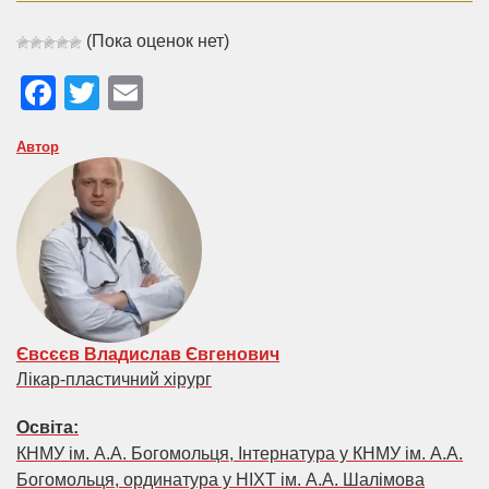
(Пока оценок нет)
Facebook
Twitter
Email
Автор
Євсєєв Владислав Євгенович
Лікар-пластичний хірург
Освіта:
КНМУ ім. А.А. Богомольця, Інтернатура у КНМУ ім. А.А.
Богомольця, ординатура у НІХТ ім. А.А. Шалімова