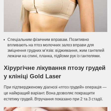
Спеціальним фізичним вправам. Позитивно
впливають на птоз молочних залоз вправи для
зміцнення грудних м’язів: віджимання, жим гантелей
лежачи на спині, планка, підйоми рук із гантелями.
Хірургічне лікування птозу грудей
у ​​клініці Gold Laser
При підтвердженому діагнозі «птоз грудей» операція —
це найкращий варіант. Вона дозволяє покращити
естетику грудей. Втручання показано при 2 та 3 стадії.