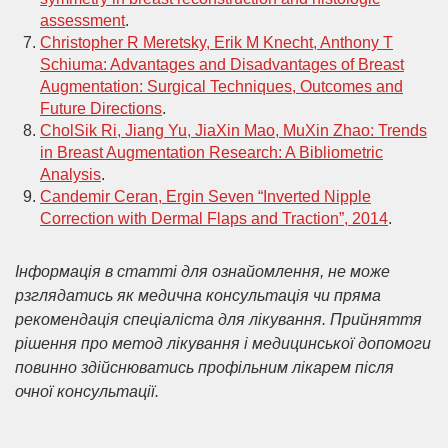
assessment
.
Christopher R Meretsky, Erik M Knecht, Anthony T
Schiuma: Advantages and Disadvantages of Breast
Augmentation: Surgical Techniques, Outcomes and
Future Directions
.
CholSik Ri, Jiang Yu, JiaXin Mao, MuXin Zhao: Trends
in Breast Augmentation Research: A Bibliometric
Analysis
.
Candemir Ceran, Ergin Seven “Inverted Nipple
Correction with Dermal Flaps and Traction”, 2014
.
Інформація в статті для ознайомлення, не може
рзглядатись як медична консультація чи пряма
рекомендація спеціаліста для лікування. Прийняття
рішення про метод лікування і медицинської допомоги
повинно здійснюватись профільним лікарем після
очної консультації.