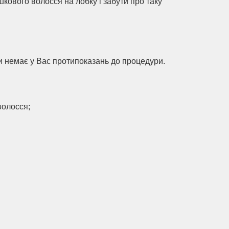
шкового волосся на лобку і забути про таку
чи немає у Вас протипоказань до процедури.
волосся;