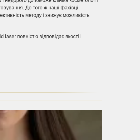
о і недорого допоможе клініка косметології
говування. До того ж наші фахівці
ективність методу і знижує можливість
d laser повністю відповідає якості і