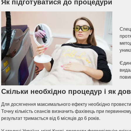
Як підготуватися до процедури
Спец
прот
метод
уник
Єдин
вида
пови
Скільки необхідно процедур і як до
Для досягнення максимального ефекту необхідно провести 
Точну кількість сеансів визначить фахівець при первинном
результат тримається від 6 місяців до 6 років.