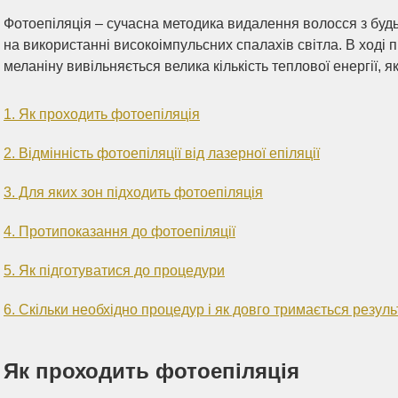
Фотоепіляція – сучасна методика видалення волосся з будь-
на використанні високоімпульсних спалахів світла. В ході 
меланіну вивільняється велика кількість теплової енергії, 
1. Як проходить фотоепіляція
2. Відмінність фотоепіляції від лазерної епіляції
3. Для яких зон підходить фотоепіляція
4. Протипоказання до фотоепіляції
5. Як підготуватися до процедури
6. Скільки необхідно процедур і як довго тримається резуль
Як проходить фотоепіляція