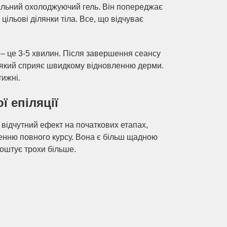
альний охолоджуючий гель. Він попереджає
цільові ділянки тіла. Все, що відчуває
 – це 3-5 хвилин. Після завершення сеансу
, який сприяє швидкому відновленню дерми.
тижні.
ї епіляції
 відчутний ефект на початкових етапах,
ченню повного курсу. Вона є більш щадною
коштує трохи більше.