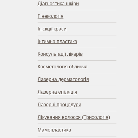
Діагностика шкіри
Гінекологія
Ін'єкції краси
Інтимна пластика
Консультації лікарів
Косметологія обличчя
Лазерна дерматологія
Лазерна епіляція
Лазерні процедури
Лікування волосся (Трихологія)
Мамопластика