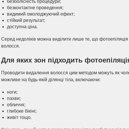
безболісність процедури;
безконтактне проведення;
видимий омолоджуючий ефект;
стійкий результат;
доступна ціна.
Серед недоліків можна виділити лише те, що фотоепіляція 
волосся.
Для яких зон підходить фотоепіляці
Проводити видалення волосся цим методом можуть як чолов
можливе на будь-якій ділянці тіла, включаючи:
ноги;
пахви;
обличчя;
глибоке бікіні;
живіт тощо.