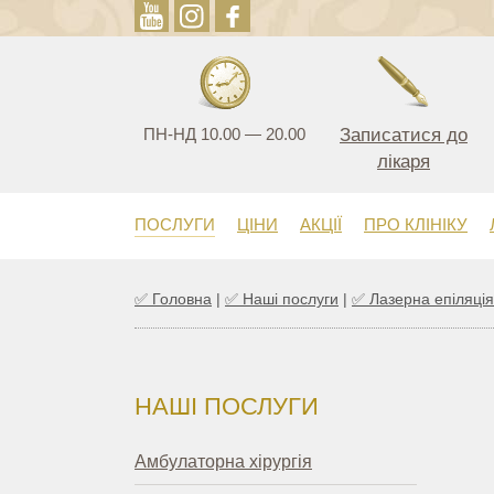
ПН-НД 10.00 — 20.00
Записатися до
лікаря
ПОСЛУГИ
ЦІНИ
АКЦІЇ
ПРО КЛІНІКУ
✅
Головна
|
✅
Наші послуги
|
✅
Лазерна епіляція
НАШІ ПОСЛУГИ
Амбулаторна хірургія