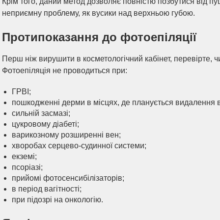
Крім того, даний метод дозволяє повністю позбутися від пу
неприємну проблему, як вусики над верхньою губою.
Протипоказання до фотоепіляції
Перш ніж вирушити в косметологічний кабінет, перевірте, 
Фотоепіляція не проводиться при:
ГРВІ;
пошкодженні дерми в місцях, де планується видалення 
сильній засмазі;
цукровому діабеті;
варикозному розширенні вен;
хворобах серцево-судинної системи;
екземі;
псоріазі;
прийомі фотосенсибілізаторів;
в період вагітності;
при підозрі на онкологію.