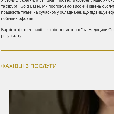
У столиці України, місті Києві, провести фотоепіляцію якісн
та хірургії Gold Laser. Ми пропонуємо високий рівень обслу
працюють тільки на сучасному обладнанні, що підвищує еф
побічних ефектів.
Вартість фотоепіляції в клініці косметології та медицини Gol
результату.
ФАХІВЦІ З ПОСЛУГИ