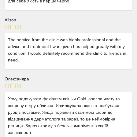
для себе якість в першу чергу!
Alison
The service from the clinic was highly professional and the
advice and treatment I was given has helped greatly with my
condition. I would definitely recommend the clinic to friends in
need.
Олександра
Хочу подякувати фахівцям клініки Gold laser за чисту та
здорову шкіру обличчя. Я вилікувала акне та позбулася
рубців постакне. Якщо порівняти стан моєї шкіри до
відвідування дерматолога та зараз, то це неймовірна
різниця. Зараз отримую безліч компліментів своїй
зовнішності.