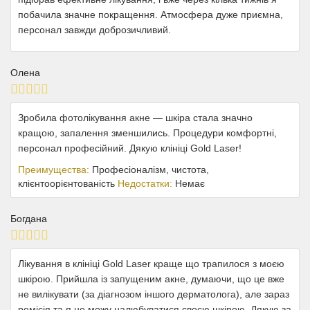
побачила значне покращення. Атмосфера дуже приємна,
персонал завжди доброзичливий.
Олена
Зробила фотолікування акне — шкіра стала значно
кращою, запалення зменшились. Процедури комфортні,
персонал професійний. Дякую клініці Gold Laser!
Преимущества:
Професіоналізм, чистота,
клієнтоорієнтованість
Недостатки:
Немає
Богдана
Лікування в клініці Gold Laser краще що трапилося з моєю
шкірою. Прийшла із запущеним акне, думаючи, що це вже
не вилікувати (за діагнозом іншого дерматолога), але зараз
ремісія та я не можу налюбуватися своєю шкірою. Дякую за