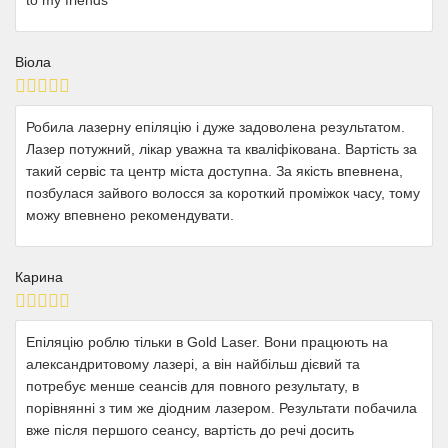
to my friends
Віола
Робила лазерну епіляцію і дуже задоволена результатом.
Лазер потужний, лікар уважна та кваліфікована. Вартість за
такий сервіс та центр міста доступна. За якість впевнена,
позбулася зайвого волосся за короткий проміжок часу, тому
можу впевнено рекомендувати.
Карина
Епіляцію роблю тільки в Gold Laser. Вони працюють на
александритовому лазері, а він найбільш дієвий та
потребує менше сеансів для повного результату, в
порівнянні з тим же діодним лазером. Результати побачила
вже після першого сеансу, вартість до речі досить