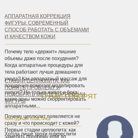
АППАРАТНАЯ КОРРЕКЦИЯ
ФИГУРЫ: СОВРЕМЕННЫЙ
СПОСОБ РАБОТАТЬ С ОБЪЕМАМИ
И КАЧЕСТВОМ КОЖИ
Почему тело «держит» лишние
объемы даже после похудения?
Когда аппаратные процедуры для
тела работают лучше домашнего
ухода? Как аппаратный массаж для
СТАДИИ ЦЕЛЛЮЛИТА: КАК
похудения помогает моделировать
ПОНЯТЬ ПРОБЛЕМУ И
силуэт? Не только живот и бока:
ПОДОБРАТЬ МЕТОД КОРРЕКЦИИ
О НАС ГОВОРЯТ
какие зоны можно скорректировать
ФИГУРЫ
аппаратными...
Почему целлюлит появляется не
Контурная пластика
сразу и что происходит с кожей?
Первые стадии целлюлита: как
Хотіла лише трохи підкреслити
заметить проблему еще до