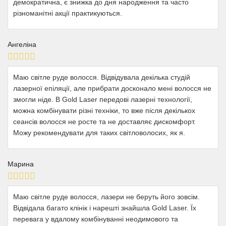
демократична, є знижка до дня народження та часто
різноманітні акції практикуються.
Ангеліна
Маю світле руде волосся. Відвідувала декілька студій
лазерної епіляції, але прибрати досконало мені волосся не
змогли ніде. В Gold Laser передові лазерні технології,
можна комбінувати різні техніки, то вже після декількох
сеансів волосся не росте та не доставляє дискомфорт.
Можу рекомендувати для таких світловолосих, як я.
Марина
Маю світле руде волосся, лазери не беруть його зовсім.
Відвідала багато клінік і нарешті знайшла Gold Laser. Їх
перевага у вдалому комбінуванні неодимового та