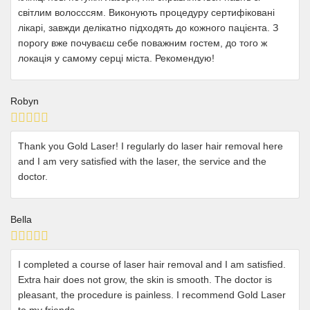
світлим волосссям. Виконують процедуру сертифіковані
лікарі, завжди делікатно підходять до кожного пацієнта. З
порогу вже почуваєш себе поважним гостем, до того ж
локація у самому серці міста. Рекомендую!
Robyn
Thank you Gold Laser! I regularly do laser hair removal here
and I am very satisfied with the laser, the service and the
doctor.
Bella
I completed a course of laser hair removal and I am satisfied.
Extra hair does not grow, the skin is smooth. The doctor is
pleasant, the procedure is painless. I recommend Gold Laser