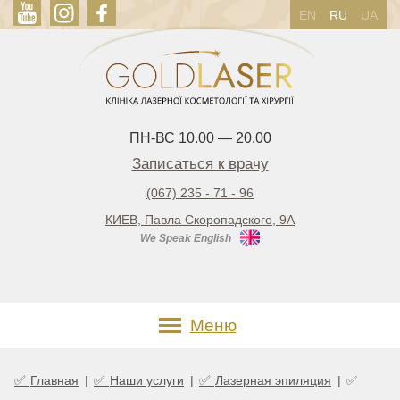
EN
RU
UA
ПН-ВС 10.00 — 20.00
Записаться к врачу
(067) 235 - 71 - 96
КИЕВ, Павла Скоропадского, 9А
We Speak English
Меню
✅
✅
✅
Главная
|
Наши услуги
|
Лазерная эпиляция
|
✅