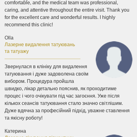
comfortable, and the medical team was professional,
caring, and attentive throughout the entire visit. Thank you
for the excellent care and wonderful results. I highly
recommend this clinic!
Olla
Лазерне видалення татуювань
та татуажу
Звернулася в клініку для видалення
татуювання і дуже задоволена своїм
вибором. Процедура пройшла
швидко, лікар детально пояснив, як проходитиме
процес і чого очікувати під час загоєння. Уже після
кількох сеансів татуювання стало значно світлішим.
Дуже вдячна за професійний підхід, уважне ставлення
та якісну роботу!
Катерина