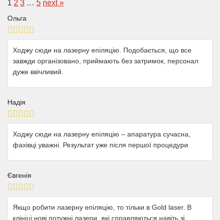
1
2
3
…
5
next »
Ольга
Ходжу сюди на лазерну епіляцію. Подобається, що все
завжди організовано, приймають без затримок, персонал
дуже ввічливий.
Надія
Ходжу сюди на лазерну епіляцію – апаратура сучасна,
фахівці уважні. Результат уже після першої процедури
Євгенія
Якщо робити лазерну епіляцію, то тільки в Gold laser. В
клініці нові потужні лазери, які справляються навіть зі