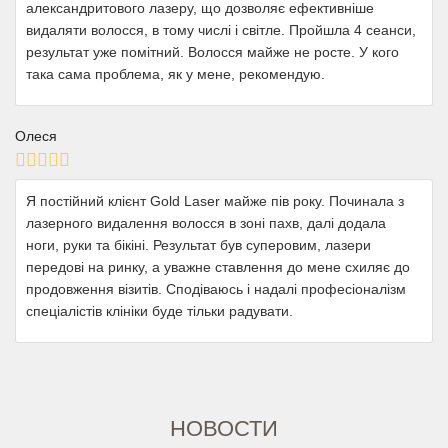
александритового лазеру, що дозволяє ефективніше
видаляти волосся, в тому числі і світле. Пройшла 4 сеанси,
результат уже помітний. Волосся майже не росте. У кого
така сама проблема, як у мене, рекомендую.
Олеся
Я постійний клієнт Gold Laser майже пів року. Починала з
лазерного видалення волосся в зоні пахв, далі додала
ноги, руки та бікіні. Результат був суперовим, лазери
передові на ринку, а уважне ставлення до мене схиляє до
продовження візитів. Сподіваюсь і надалі професіоналізм
спеціалістів клініки буде тільки радувати.
НОВОСТИ