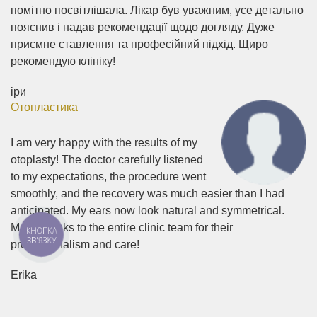
помітно посвітлішала. Лікар був уважним, усе детально
пояснив і надав рекомендації щодо догляду. Дуже
приємне ставлення та професійний підхід. Щиро
рекомендую клініку!
іри
Отопластика
I am very happy with the results of my
otoplasty! The doctor carefully listened
to my expectations, the procedure went
smoothly, and the recovery was much easier than I had
anticipated. My ears now look natural and symmetrical.
Many thanks to the entire clinic team for their
КНОПКА
ЗВ'ЯЗКУ
professionalism and care!
Erika