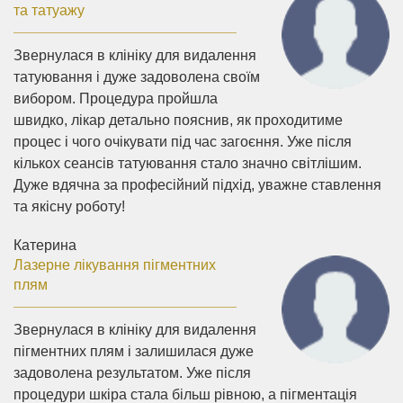
та татуажу
Звернулася в клініку для видалення
татуювання і дуже задоволена своїм
вибором. Процедура пройшла
швидко, лікар детально пояснив, як проходитиме
процес і чого очікувати під час загоєння. Уже після
кількох сеансів татуювання стало значно світлішим.
Дуже вдячна за професійний підхід, уважне ставлення
та якісну роботу!
Катерина
Лазерне лікування пігментних
плям
Звернулася в клініку для видалення
пігментних плям і залишилася дуже
задоволена результатом. Уже після
процедури шкіра стала більш рівною, а пігментація