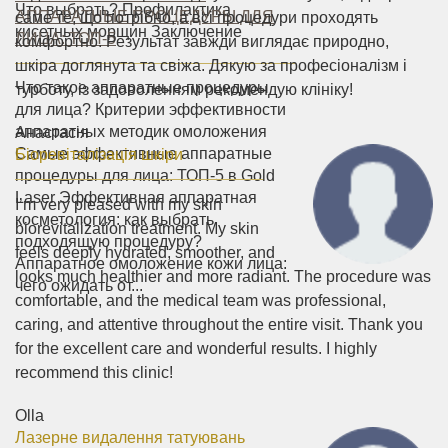
Что выбрать? Профилактика
АППАРАТНЫЕ ПРОЦЕДУРЫ ДЛЯ
саме те, що потрібно, а всі процедури проходять
кисетных морщин Заключение
ЛИЦА: ТОП-5
комфортно. Результат завжди виглядає природно,
шкіра доглянута та свіжа. Дякую за професіоналізм і
Что такое аппаратные процедуры
турботу, із задоволенням рекомендую клініку!
для лица? Критерии эффективности
аппаратных методик омоложения
Анастасія
Самые эффективные аппаратные
Біоревіталізація шкіри
процедуры для лица: ТОП-5 в Gold
Laser Эффективная аппаратная
I’m very pleased with my skin
косметология: как выбрать
biorevitalization treatment. My skin
подходящую процедуру?
feels deeply hydrated, smoother, and
Аппаратное омоложение кожи лица:
looks much healthier and more radiant. The procedure was
чего ожидать от...
comfortable, and the medical team was professional,
caring, and attentive throughout the entire visit. Thank you
for the excellent care and wonderful results. I highly
recommend this clinic!
Olla
Лазерне видалення татуювань