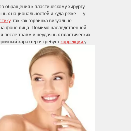
ов обращения к пластическому хирургу.
чных национальностей и куда реже — у
стику
, так как горбинка визуально
 на фоне лица. Помимо наследственной
ся после травм и неудачных пластических
оричный характер и требует
коррекции
у