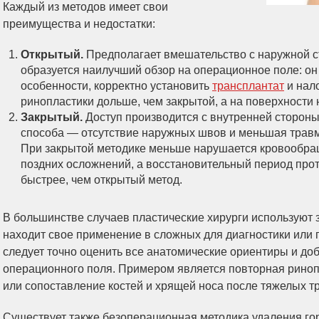
Каждый из методов имеет свои
преимущества и недостатки:
Открытый.
Предполагает вмешательство с наружной ст
образуется наилучший обзор на операционное поле: он
особенности, корректно установить
трансплантат
и нал
ринопластики дольше, чем закрытой, а на поверхности 
Закрытый.
Доступ производится с внутренней стороны
способа — отсутствие наружных швов и меньшая травм
При закрытой методике меньше нарушается кровообращ
поздних осложнений, а восстановительный период прот
быстрее, чем открытый метод.
В большинстве случаев пластические хирурги используют 
находит свое применение в сложных для диагностики или 
следует точно оценить все анатомические ориентиры и до
операционного поля. Примером является повторная риноп
или сопоставление костей и хрящей носа после тяжелых т
Существует также безоперационная методика удаления го