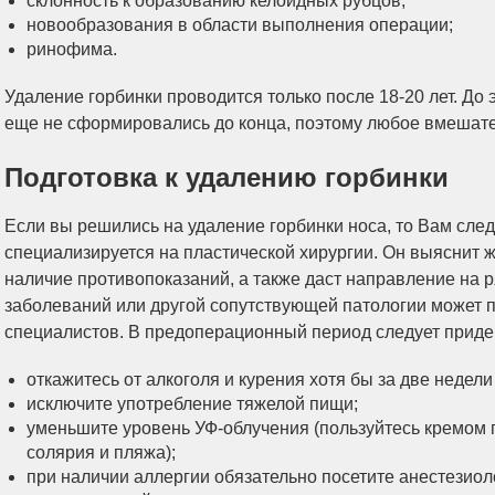
склонность к образованию келоидных рубцов;
новообразования в области выполнения операции;
ринофима.
Удаление горбинки проводится только после 18-20 лет. До 
еще не сформировались до конца, поэтому любое вмешател
Подготовка к удалению горбинки
Если вы решились на удаление горбинки носа, то Вам след
специализируется на пластической хирургии. Он выяснит 
наличие противопоказаний, а также даст направление на 
заболеваний или другой сопутствующей патологии может 
специалистов. В предоперационный период следует приде
откажитесь от алкоголя и курения хотя бы за две недели
исключите употребление тяжелой пищи;
уменьшите уровень УФ-облучения (пользуйтесь кремом 
солярия и пляжа);
при наличии аллергии обязательно посетите анестезиол