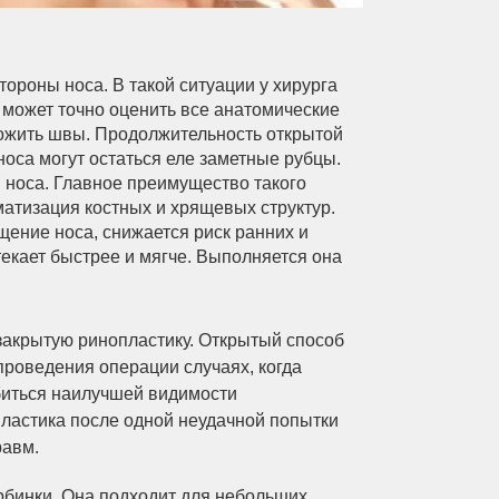
ороны носа. В такой ситуации у хирурга
 может точно оценить все анатомические
ожить швы. Продолжительность открытой
носа могут остаться еле заметные рубцы.
 носа. Главное преимущество такого
атизация костных и хрящевых структур.
ение носа, снижается риск ранних и
екает быстрее и мягче. Выполняется она
закрытую ринопластику. Открытый способ
проведения операции случаях, когда
биться наилучшей видимости
ластика после одной неудачной попытки
равм.
рбинки. Она подходит для небольших