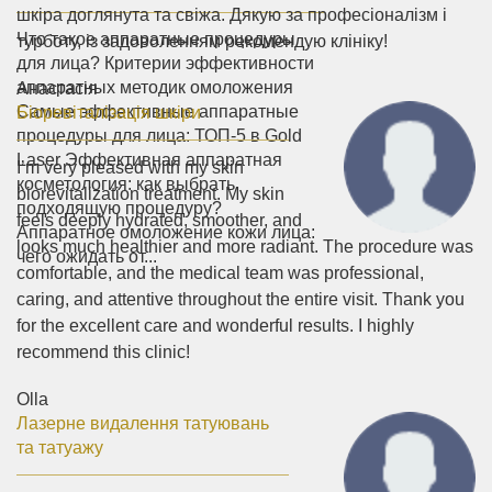
шкіра доглянута та свіжа. Дякую за професіоналізм і
Что такое аппаратные процедуры
турботу, із задоволенням рекомендую клініку!
для лица? Критерии эффективности
аппаратных методик омоложения
Анастасія
Самые эффективные аппаратные
Біоревіталізація шкіри
процедуры для лица: ТОП-5 в Gold
Laser Эффективная аппаратная
I’m very pleased with my skin
косметология: как выбрать
biorevitalization treatment. My skin
подходящую процедуру?
feels deeply hydrated, smoother, and
Аппаратное омоложение кожи лица:
looks much healthier and more radiant. The procedure was
чего ожидать от...
comfortable, and the medical team was professional,
caring, and attentive throughout the entire visit. Thank you
for the excellent care and wonderful results. I highly
recommend this clinic!
Olla
Лазерне видалення татуювань
та татуажу