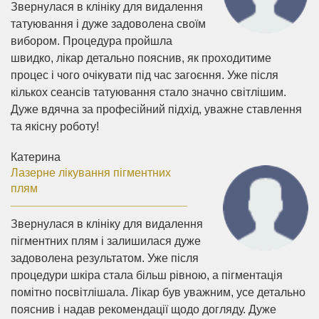
Звернулася в клініку для видалення
татуювання і дуже задоволена своїм
вибором. Процедура пройшла
швидко, лікар детально пояснив, як проходитиме
процес і чого очікувати під час загоєння. Уже після
кількох сеансів татуювання стало значно світлішим.
Дуже вдячна за професійний підхід, уважне ставлення
та якісну роботу!
Катерина
Лазерне лікування пігментних
плям
Звернулася в клініку для видалення
пігментних плям і залишилася дуже
задоволена результатом. Уже після
процедури шкіра стала більш рівною, а пігментація
помітно посвітлішала. Лікар був уважним, усе детально
пояснив і надав рекомендації щодо догляду. Дуже