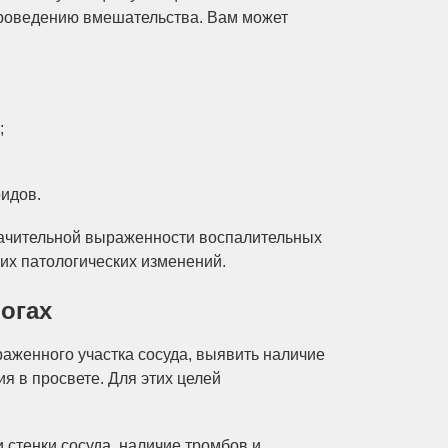
проведению вмешательства. Вам может
;
оидов.
ачительной выраженности воспалительных
гих патологических изменений.
огах
раженного участка сосуда, выявить наличие
 в просвете. Для этих целей
 стенки сосуда, наличие тромбов и