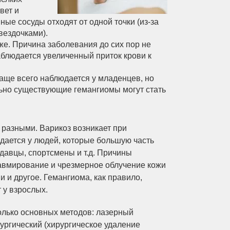
вет и
ые сосуды отходят от одной точки (из-за
вездочками).
же. Причина заболевания до сих пор не
аблюдается увеличенный приток крови к
аще всего наблюдается у младенцев, но
льно существующие гемангиомы могут стать
разными. Варикоз возникает при
дается у людей, которые большую часть
одавцы, спортсмены и т.д. Причины
равмирование и чрезмерное облучение кожи
 и другое. Гемангиома, как правило,
 у взрослых.
олько основных методов: лазерный
ургический (хирургическое удаление