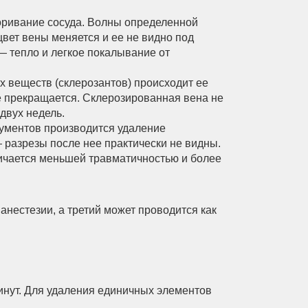
оривание сосуда. Волны определенной
цвет вены меняется и ее не видно под
— тепло и легкое покалывание от
 веществ (склерозантов) происходит ее
де прекращается. Склерозированная вена не
двух недель.
рументов производится удаление
 разрезы после нее практически не видны.
личается меньшей травматичностью и более
нестезии, а третий может проводится как
нут. Для удаления единичных элементов