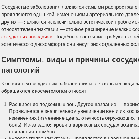
Сосудистые заболевания являются самыми распространен
проявляются одышкой, изменениями артериального давлен
других — являются исключительно эстетической проблемой.
относят телеангиэктазии — стойкое расширение мелких со
сосудистых звездочек
. Подобные состояния требуют скоре
эстетического дискомфорта они несут риск отдаленных ос
Симптомы, виды и причины сосуди
патологий
К основным сосудистым заболеваниям, с которыми люди ч
обращаются к косметологам относят:
Расширение подкожных вен. Другое название — варико
Проявляется в значительном увеличении вен и их восп
изменениях (изменение цвета, отечность окружающих т
боль). Из-за застоя крови в варикозных сосудах возника
появления тромбов.
Купероз (телеангиэктазии). Проявляется в увеличении 