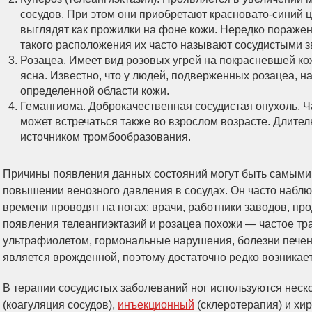
сосудов. При этом они приобретают красновато-синий ц
выглядят как прожилки на фоне кожи. Нередко пораженн
такого расположения их часто называют сосудистыми з
Розацеа. Имеет вид розовых угрей на покрасневшей ко
ясна. Известно, что у людей, подверженных розацеа, н
определенной области кожи.
Гемангиома. Доброкачественная сосудистая опухоль. Ч
может встречаться также во взрослом возрасте. Длите
источником тромбообразования.
Причины появления данных состояний могут быть самыми 
повышении венозного давления в сосудах. Он часто наблю
времени проводят на ногах: врачи, работники заводов, пр
появления телеангиэктазий и розацеа похожи — частое т
ультрафиолетом, гормональные нарушения, болезни печени
является врожденной, поэтому достаточно редко возникает
В терапии сосудистых заболеваний ног используются неск
(коагуляция сосудов),
инъекционный
(склеротерапия) и хир