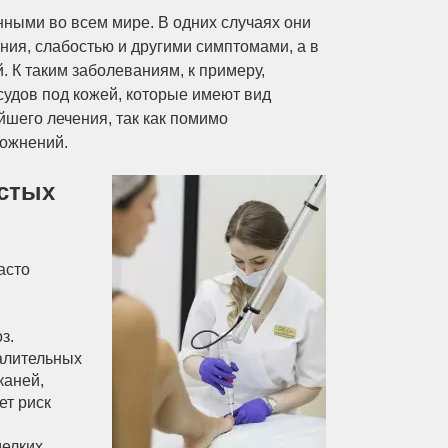
ными во всем мире. В одних случаях они
ия, слабостью и другими симптомами, а в
 К таким заболеваниям, к примеру,
судов под кожей, которые имеют вид
йшего лечения, так как помимо
ложнений.
стых
асто
з.
алительных
каней,
ет риск
мелких