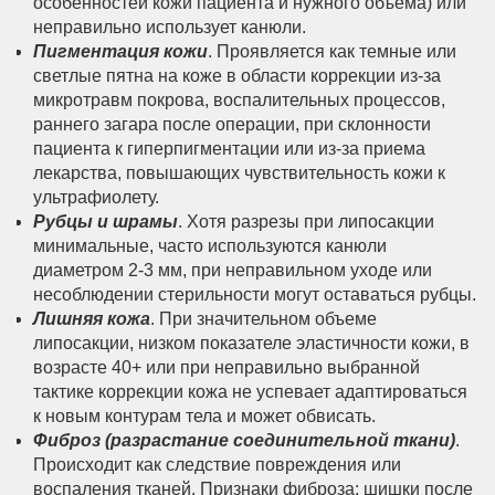
особенностей кожи пациента и нужного объема) или
неправильно использует канюли.
Пигментация кожи
. Проявляется как темные или
светлые пятна на коже в области коррекции из-за
микротравм покрова, воспалительных процессов,
раннего загара после операции, при склонности
пациента к гиперпигментации или из-за приема
лекарства, повышающих чувствительность кожи к
ультрафиолету.
Рубцы и шрамы
. Хотя разрезы при липосакции
минимальные, часто используются канюли
диаметром 2-3 мм, при неправильном уходе или
несоблюдении стерильности могут оставаться рубцы.
Лишняя кожа
. При значительном объеме
липосакции, низком показателе эластичности кожи, в
возрасте 40+ или при неправильно выбранной
тактике коррекции кожа не успевает адаптироваться
к новым контурам тела и может обвисать.
Фиброз (разрастание соединительной ткани)
.
Происходит как следствие повреждения или
воспаления тканей. Признаки фиброза: шишки после