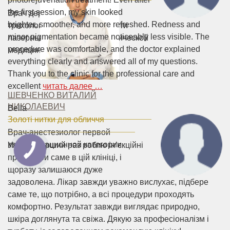
the first session, my skin looked
Врач дерматолог-косметолог,
brighter, smoother, and more refreshed. Redness and
трихолог, специалист в области
minor pigmentation became noticeably less visible. The
лазерных технологий в эстетической
procedure was comfortable, and the doctor explained
медицины.
everything clearly and answered all of my questions.
Thank you to the clinic for the professional care and
excellent
читать далее …
ШЕВЧЕНКО ВИТАЛИЙ
НИКОЛАЕВИЧ
Bella
Золоті нитки для обличчя
Врач-анестезиолог первой
квалификационной категории
Уже не перший раз роблю ін’єкційні
процедури саме в цій клініці, і
щоразу залишаюся дуже
задоволена. Лікар завжди уважно вислухає, підбере
саме те, що потрібно, а всі процедури проходять
комфортно. Результат завжди виглядає природно,
шкіра доглянута та свіжа. Дякую за професіоналізм і