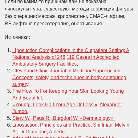
Если по каким-то причинам вам не показана
липоскульптура, существуют методы коррекции фигуры
без операции: массаж, криолифтинг, СМАС-лифтинг,
RF-лифтинг, прессотерапия, обертывания.
Источники:
Liposuction Complications in the Outpatient Setting: A
National Analysis of 246,119 Cases in Accredited
Ambulatory Surgery Facilities
.
Cleveland Clinic Journal of Medicine/ Liposuction:
Concepts, safety, and techniques in body-contouring
surgery
.
The How To For Keeping Your Skin Looking Young
And Beautiful.
«Young!: Look Half Your Age Or Less!», Alexander
Jumbo.
Stery W., Paus R., Burgdorf W. «Dermatology».
Liposuction: Principles and Practice, Shiffman, Melvin
A., Di Giuseppe, Alberto.