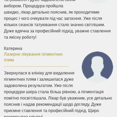
вибором. Процедура пройшла
швидко, лікар детально пояснив, як проходитиме
процес і чого очікувати під час загоєння. Уже після
кількох сеансів татуювання стало значно світлішим.
Дуже вдячна за професійний підхід, уважне ставлення
та якісну роботу!
Катерина
Лазерне лікування пігментних
плям
Звернулася в клініку для видалення
пігментних плям і залишилася дуже
задоволена результатом. Уже після
процедури шкіра стала більш рівною, а пігментація
помітно посвітлішала. Лікар був уважним, усе детально
пояснив і надав рекомендації щодо догляду. Дуже
приємне ставлення та професійний підхід. Щиро
рекомендую клініку!