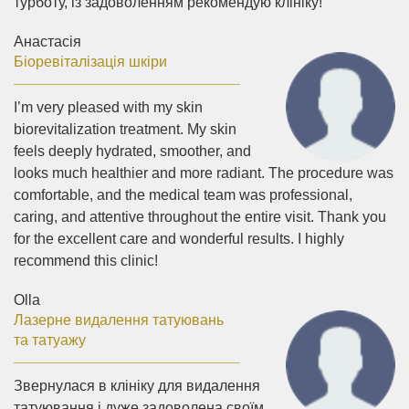
турботу, із задоволенням рекомендую клініку!
Анастасія
Біоревіталізація шкіри
I’m very pleased with my skin
biorevitalization treatment. My skin
feels deeply hydrated, smoother, and
looks much healthier and more radiant. The procedure was
comfortable, and the medical team was professional,
caring, and attentive throughout the entire visit. Thank you
for the excellent care and wonderful results. I highly
recommend this clinic!
Olla
Лазерне видалення татуювань
та татуажу
Звернулася в клініку для видалення
татуювання і дуже задоволена своїм