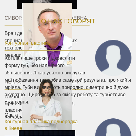
СИВОРАКША ЮЛИЯ НИКОЛАЕВНА
О НАС ГОВОРЯТ
Врач дерматолог-косметолог,
специалист в области лазерных
Контурная пластика
технологий в эстетической
медицины.
Хотіла лише трохи підкреслити
форму губ, без надмірного
збільшення. Лікар уважно вислухав
мої побажання та зробив саме той результат, про який я
ПЕТАХ АНДРЕЙ ВАСИЛЬЕВИЧ
мріяла. Губи виглядають природно, симетрично й дуже
акуратно. Щиро дякую за якісну роботу та турботливе
Главный врач
ставлення.
Врач-хирург первой категории,
пластический хирург.
Ольга
Кандидат медицинских наук.
Контурная пластика подбородка
в Киеве