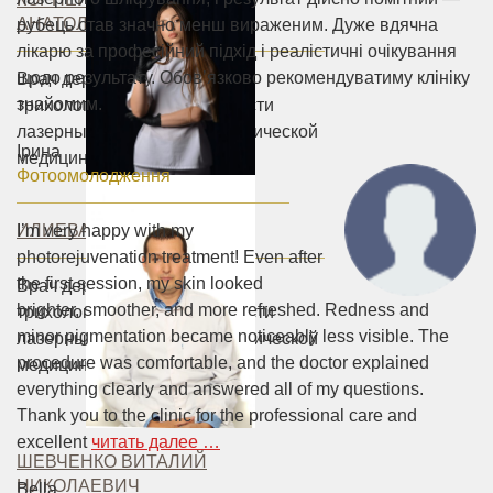
АНАТОЛЬЕВНА
рубець став значно менш вираженим. Дуже вдячна
лікарю за професійний підхід і реалістичні очікування
щодо результату. Обов’язково рекомендуватиму клініку
Врач дерматолог-косметолог,
знайомим.
трихолог, специалист в области
лазерных технологий в эстетической
Ірина
медицины.
Фотоомолодження
ИЛИЕВА АННА ОЛЕГОВНА
I’m very happy with my
photorejuvenation treatment! Even after
the first session, my skin looked
Врач дерматолог-косметолог,
brighter, smoother, and more refreshed. Redness and
трихолог, специалист в области
minor pigmentation became noticeably less visible. The
лазерных технологий в эстетической
procedure was comfortable, and the doctor explained
медицины.
everything clearly and answered all of my questions.
Thank you to the clinic for the professional care and
excellent
читать далее …
ШЕВЧЕНКО ВИТАЛИЙ
НИКОЛАЕВИЧ
Bella