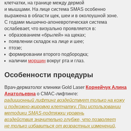
клетчатки, на границе между дермой
и мышцами. На лице система SMAS особенно
выражена в области щек, шеи и в околоушной зоне.
С годами мышечно-апоневротическая система
ослабевает, что визуально проявляется в:
образованием «брылей» на щеках;
появлении складок на лице и шее;
птозе;
формировании второго подбородка;
наличии
морщин
вокруг рта и глаз.
Особенности процедуры
Врач-дерматолог клиники Gold Laser
Корнейчук Алина
Анатольевна
о СМАС-лифтинге:
радиционный лифтинг воздействует только на кожу
и подкожно-жировую клетчатку. При использовании
методики SMAS-подтяжки уровень
воздействия значительно глубже, что позволяет
не только избавиться от возрастных изменений,