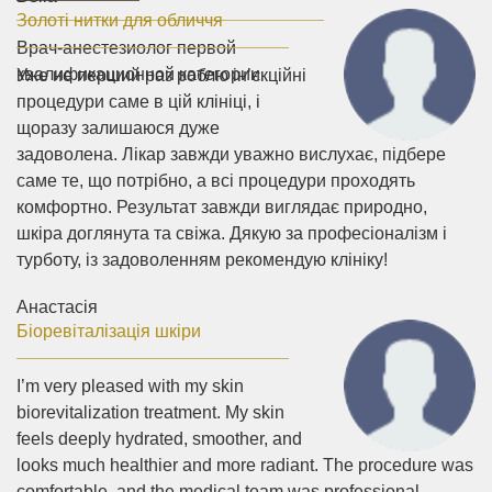
Золоті нитки для обличчя
Врач-анестезиолог первой
квалификационной категории
Уже не перший раз роблю ін’єкційні
процедури саме в цій клініці, і
щоразу залишаюся дуже
задоволена. Лікар завжди уважно вислухає, підбере
саме те, що потрібно, а всі процедури проходять
комфортно. Результат завжди виглядає природно,
шкіра доглянута та свіжа. Дякую за професіоналізм і
турботу, із задоволенням рекомендую клініку!
Анастасія
Біоревіталізація шкіри
I’m very pleased with my skin
biorevitalization treatment. My skin
feels deeply hydrated, smoother, and
looks much healthier and more radiant. The procedure was
comfortable, and the medical team was professional,