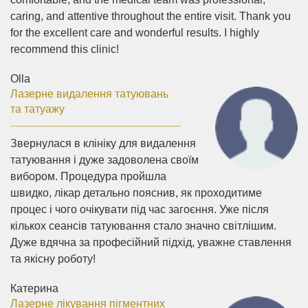
caring, and attentive throughout the entire visit. Thank you
for the excellent care and wonderful results. I highly
recommend this clinic!
Olla
Лазерне видалення татуювань
та татуажу
Звернулася в клініку для видалення
татуювання і дуже задоволена своїм
вибором. Процедура пройшла
швидко, лікар детально пояснив, як проходитиме
процес і чого очікувати під час загоєння. Уже після
кількох сеансів татуювання стало значно світлішим.
Дуже вдячна за професійний підхід, уважне ставлення
та якісну роботу!
Катерина
Лазерне лікування пігментних