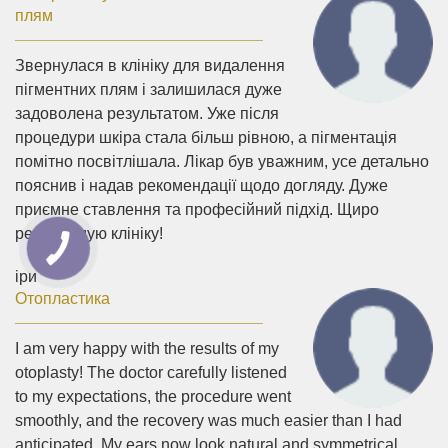
плям
Звернулася в клініку для видалення
пігментних плям і залишилася дуже
задоволена результатом. Уже після
процедури шкіра стала більш рівною, а пігментація
помітно посвітлішала. Лікар був уважним, усе детально
пояснив і надав рекомендації щодо догляду. Дуже
приємне ставлення та професійний підхід. Щиро
рекомендую клініку!
іри
Отопластика
I am very happy with the results of my
otoplasty! The doctor carefully listened
to my expectations, the procedure went
smoothly, and the recovery was much easier than I had
anticipated. My ears now look natural and symmetrical.